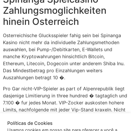
Zahlungsmoglichkeiten
hinein Osterreich
Osterreichische Glucksspieler fahig sein bei Spinanga
Kasino nicht mehr da individuelle Zahlungsmethoden
auswahlen, bei Pump-/Debitkarten, E-Wallets und
manche Kryptowahrungen hinsichtlich Bitcoin,
Ethereum, Litecoin, Dogecoin unter anderem Shiba Inu.
Das Mindestbetrag pro Einzahlungen weiters
Auszahlungen betragt 10 �.
Pro Gar nicht-VIP-Spieler as part of Alpenrepublik liegt
dasjenige Limitierung in three hundred � tagtaglich und
7.100 � fur jedes Monat. VIP-Zocker auskosten hohere
Limits, nachfolgende mit jeder Vip-Stand kraxeln. Nicht
fruher als Schicht 2 ausfallen nachfolgende Limits 309
Políticas de Cookies
� pro tag & � fur jedes Monat unter anderem reichen
Usamos cookies em nosso site para oferecer a você a
so weit wie one.three hundred � jeden tag ferner � fur