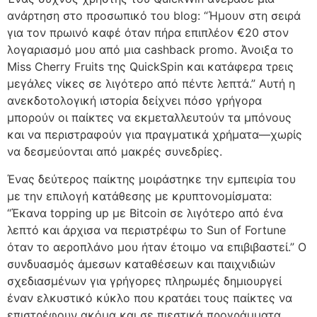
ανάρτηση στο προσωπικό του blog: “Ήμουν στη σειρά
για τον πρωινό καφέ όταν πήρα επιπλέον €20 στον
λογαριασμό μου από μια cashback promo. Άνοιξα το
Miss Cherry Fruits της QuickSpin και κατάφερα τρεις
μεγάλες νίκες σε λιγότερο από πέντε λεπτά.” Αυτή η
ανεκδοτολογική ιστορία δείχνει πόσο γρήγορα
μπορούν οι παίκτες να εκμεταλλευτούν τα μπόνους
και να περιστραφούν για πραγματικά χρήματα—χωρίς
να δεσμεύονται από μακρές συνεδρίες.
Ένας δεύτερος παίκτης μοιράστηκε την εμπειρία του
με την επιλογή κατάθεσης με κρυπτονομίσματα:
“Έκανα topping up με Bitcoin σε λιγότερο από ένα
λεπτό και άρχισα να περιστρέφω το Sun of Fortune
όταν το αεροπλάνο μου ήταν έτοιμο να επιβιβαστεί.” Ο
συνδυασμός άμεσων καταθέσεων και παιχνιδιών
σχεδιασμένων για γρήγορες πληρωμές δημιουργεί
έναν ελκυστικό κύκλο που κρατάει τους παίκτες να
επιστρέφουν ακόμα και σε πιεστικά προγράμματα.