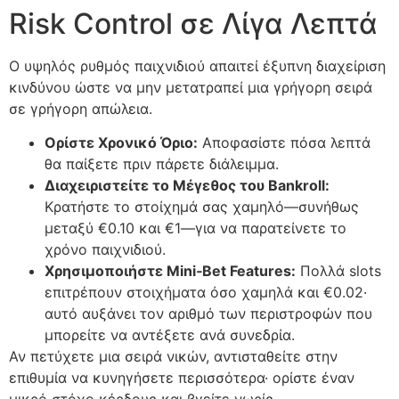
Risk Control σε Λίγα Λεπτά
Ο υψηλός ρυθμός παιχνιδιού απαιτεί έξυπνη διαχείριση
κινδύνου ώστε να μην μετατραπεί μια γρήγορη σειρά
σε γρήγορη απώλεια.
Ορίστε Χρονικό Όριο:
Αποφασίστε πόσα λεπτά
θα παίξετε πριν πάρετε διάλειμμα.
Διαχειριστείτε το Μέγεθος του Bankroll:
Κρατήστε το στοίχημά σας χαμηλό—συνήθως
μεταξύ €0.10 και €1—για να παρατείνετε το
χρόνο παιχνιδιού.
Χρησιμοποιήστε Mini‑Bet Features:
Πολλά slots
επιτρέπουν στοιχήματα όσο χαμηλά και €0.02·
αυτό αυξάνει τον αριθμό των περιστροφών που
μπορείτε να αντέξετε ανά συνεδρία.
Αν πετύχετε μια σειρά νικών, αντισταθείτε στην
επιθυμία να κυνηγήσετε περισσότερα· ορίστε έναν