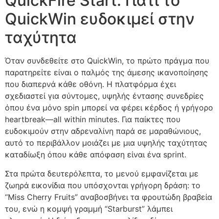
QuickFire Start: Γιατί το
QuickWin ευδοκιμεί στην
ταχύτητα
Όταν συνδεθείτε στο QuickWin, το πρώτο πράγμα που
παρατηρείτε είναι ο παλμός της άμεσης ικανοποίησης
που διαπερνά κάθε οθόνη. Η πλατφόρμα έχει
σχεδιαστεί για σύντομες, υψηλής έντασης συνεδρίες
όπου ένα μόνο spin μπορεί να φέρει κέρδος ή γρήγορο
heartbreak—all within minutes. Για παίκτες που
ευδοκιμούν στην αδρεναλίνη παρά σε μαραθώνιους,
αυτό το περιβάλλον μοιάζει με μια υψηλής ταχύτητας
καταδίωξη όπου κάθε απόφαση είναι ένα sprint.
Στα πρώτα δευτερόλεπτα, το μενού εμφανίζεται με
ζωηρά εικονίδια που υπόσχονται γρήγορη δράση: το
“Miss Cherry Fruits” αναβοσβήνει τα φρουτώδη βραβεία
του, ενώ η κομψή γραμμή “Starburst” λάμπει