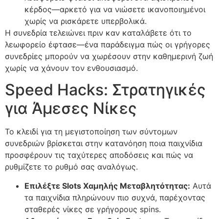
κέρδος—αρκετό για να νιώσετε ικανοποιημένοι
χωρίς να ρισκάρετε υπερβολικά.
Η συνεδρία τελειώνει πριν καν καταλάβετε ότι το
λεωφορείο έφτασε—ένα παράδειγμα πώς οι γρήγορες
συνεδρίες μπορούν να χωρέσουν στην καθημερινή ζωή
χωρίς να χάνουν τον ενθουσιασμό.
Speed Hacks: Στρατηγικές
για Άμεσες Νίκες
Το κλειδί για τη μεγιστοποίηση των σύντομων
συνεδριών βρίσκεται στην κατανόηση ποια παιχνίδια
προσφέρουν τις ταχύτερες αποδόσεις και πώς να
ρυθμίζετε το ρυθμό σας αναλόγως.
Επιλέξτε Slots Χαμηλής Μεταβλητότητας:
Αυτά
τα παιχνίδια πληρώνουν πιο συχνά, παρέχοντας
σταθερές νίκες σε γρήγορους spins.