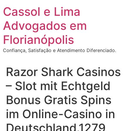
Ir
Cassol e Lima
para
o
Advogados em
conteúdo
Florianópolis
Confiança, Satisfação e Atendimento Diferenciado.
Razor Shark Casinos
– Slot mit Echtgeld
Bonus Gratis Spins
im Online-Casino in
Deutschland.1279