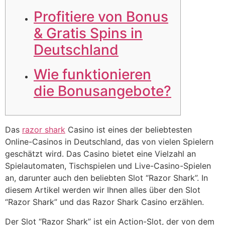
Profitiere von Bonus
& Gratis Spins in
Deutschland
Wie funktionieren
die Bonusangebote?
Das
razor shark
Casino ist eines der beliebtesten
Online-Casinos in Deutschland, das von vielen Spielern
geschätzt wird. Das Casino bietet eine Vielzahl an
Spielautomaten, Tischspielen und Live-Casino-Spielen
an, darunter auch den beliebten Slot “Razor Shark”. In
diesem Artikel werden wir Ihnen alles über den Slot
“Razor Shark” und das Razor Shark Casino erzählen.
Der Slot “Razor Shark” ist ein Action-Slot, der von dem