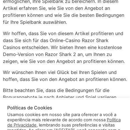
ermöglichen, Ihre Spielbank zu bereichern. In diesem
Artikel erfahren Sie, wie Sie von den Angebot an
profitieren können und wie Sie die besten Bedingungen
für Ihre Spielbank auswählen.
Wir hoffen, dass Sie von diesem Artikel profitieren und
dass Sie sich für das Online-Casino Razor Shark
Casinos entscheiden. Wir bieten Ihnen eine kostenlose
Demo-Version von Razor Shark 2 an, um Ihnen zu
zeigen, wie Sie von den Angebot an profitieren können.
Wir wünschen Ihnen viel Glück bei Ihren Spielen und
hoffen, dass Sie von den Angebot an profitieren können.
Bitte beachten Sie, dass die Bedingungen für die
Bonusangebote je nach Anbieter und Spiel variieren
können.
Políticas de Cookies
Usamos cookies em nosso site para oferecer a você a
Razor Shark Casinos bietet Ihnen eine Vielzahl an
experiência mais relevante de acordo com nossa
Política
attraktiven Angebot an, um Ihre Spielbank zu
de Privacidade
, lembrando suas preferências e visitas
bereichern. Wir empfehlen Ihnen, sich für das Online-