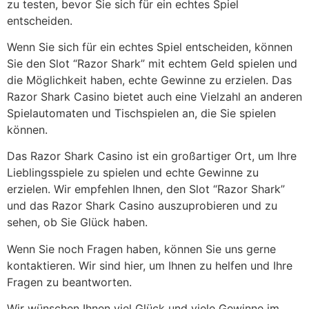
zu testen, bevor Sie sich für ein echtes Spiel
entscheiden.
Wenn Sie sich für ein echtes Spiel entscheiden, können
Sie den Slot “Razor Shark” mit echtem Geld spielen und
die Möglichkeit haben, echte Gewinne zu erzielen. Das
Razor Shark Casino bietet auch eine Vielzahl an anderen
Spielautomaten und Tischspielen an, die Sie spielen
können.
Das Razor Shark Casino ist ein großartiger Ort, um Ihre
Lieblingsspiele zu spielen und echte Gewinne zu
erzielen. Wir empfehlen Ihnen, den Slot “Razor Shark”
und das Razor Shark Casino auszuprobieren und zu
sehen, ob Sie Glück haben.
Wenn Sie noch Fragen haben, können Sie uns gerne
kontaktieren. Wir sind hier, um Ihnen zu helfen und Ihre
Fragen zu beantworten.
Wir wünschen Ihnen viel Glück und viele Gewinne im