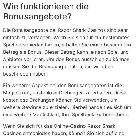
Wie funktionieren die
Bonusangebote?
Die Bonusangebote bei Razor Shark Casinos sind sehr
einfach zu verstehen. Wenn Sie sich für ein bestimmtes
Spiel entschieden haben, erhalten Sie einen bestimmten
Betrag als Bonus. Dieser Betrag kann je nach Spiel und
Anbieter variieren. Um den Bonus auszahlen zu können,
müssen Sie die Bedingung erfüllen, die wir oben
beschrieben haben.
Ein weiterer Aspekt bei den Bonusangeboten ist die
Möglichkeit, kostenlose Drehungen zu erhalten. Diese
kostenlose Drehungen können Sie verwenden, um
weitere Gewinne zu erzielen. Hierbei handelt es sich um
eine weitere Möglichkeit, Ihre Spielbank zu bereichern.
Wenn Sie sich für das Online-Casino Razor Shark
Casinos entschieden haben, können Sie sich auf eine