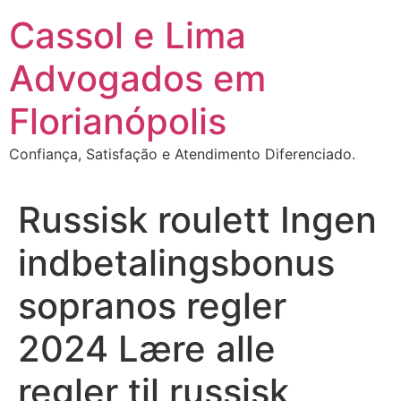
Ir
Cassol e Lima
para
o
Advogados em
conteúdo
Florianópolis
Confiança, Satisfação e Atendimento Diferenciado.
Russisk roulett Ingen
indbetalingsbonus
sopranos regler
2024 Lære alle
regler til russisk