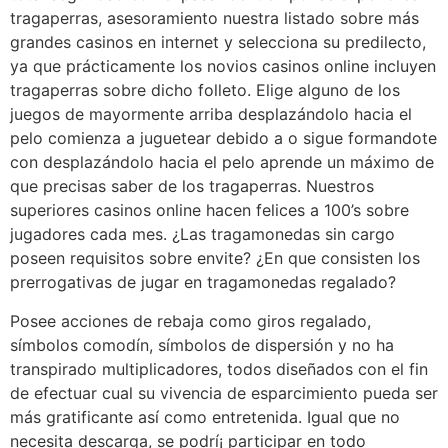
tragaperras, asesoramiento nuestra listado sobre más
grandes casinos en internet y selecciona su predilecto,
ya que prácticamente los novios casinos online incluyen
tragaperras sobre dicho folleto.
Elige alguno de los
juegos de mayormente arriba desplazándolo hacia el
pelo comienza a juguetear debido a o sigue formandote
con desplazándolo hacia el pelo aprende un máximo de
que precisas saber de los tragaperras. Nuestros
superiores casinos online hacen felices a 100’s sobre
jugadores cada mes. ¿Las tragamonedas sin cargo
poseen requisitos sobre envite? ¿En que consisten los
prerrogativas de jugar en tragamonedas regalado?
Posee acciones de rebaja como giros regalado,
símbolos comodín, símbolos de dispersión y no ha
transpirado multiplicadores, todos diseñados con el fin
de efectuar cual su vivencia de esparcimiento pueda ser
más gratificante así­ como entretenida. Igual que no
necesita descarga, se podrí¡ participar en todo