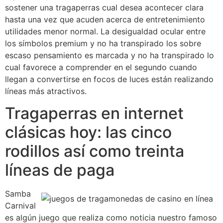
sostener una tragaperras cual desea acontecer clara
hasta una vez que acuden acerca de entretenimiento
utilidades menor normal. La desigualdad ocular entre
los símbolos premium y no ha transpirado los sobre
escaso pensamiento es marcada y no ha transpirado lo
cual favorece a comprender en el segundo cuando
llegan a convertirse en focos de luces están realizando
líneas más atractivos.
Tragaperras en internet
clásicas hoy: las cinco
rodillos así­ como treinta
líneas de paga
Samba
Carnival
es algún juego que realiza como noticia nuestro famoso