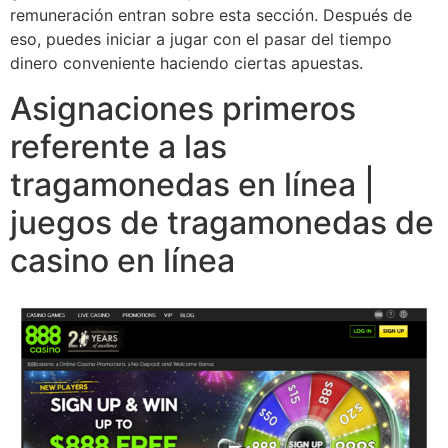
remuneración entran sobre esta sección. Después de
eso, puedes iniciar a jugar con el pasar del tiempo
dinero conveniente haciendo ciertas apuestas.
Asignaciones primeros
referente a las
tragamonedas en línea |
juegos de tragamonedas de
casino en línea