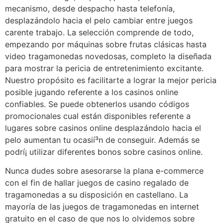
mecanismo, desde despacho hasta telefonía,
desplazándolo hacia el pelo cambiar entre juegos
carente trabajo. La selección comprende de todo,
empezando por máquinas sobre frutas clásicas hasta
video tragamonedas novedosas, completo la diseñada
para mostrar la pericia de entretenimiento excitante.
Nuestro propósito es facilitarte a lograr la mejor pericia
posible jugando referente a los casinos online
confiables. Se puede obtenerlos usando códigos
promocionales cual están disponibles referente a
lugares sobre casinos online desplazándolo hacia el
pelo aumentan tu ocasií³n de conseguir. Además se
podrí¡ utilizar diferentes bonos sobre casinos online.
Nunca dudes sobre asesorarse la plana e-commerce
con el fin de hallar juegos de casino regalado de
tragamonedas a su disposición en castellano. La
mayoría de las juegos de tragamonedas en internet
gratuito en el caso de que nos lo olvidemos sobre