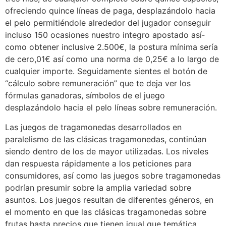
ofreciendo quince líneas de paga, desplazándolo hacia
el pelo permitiéndole alrededor del jugador conseguir
incluso 150 ocasiones nuestro integro apostado así­
como obtener inclusive 2.500€, la postura mínima serí­a
de cero,01€ así­ como una norma de 0,25€ a lo largo de
cualquier importe. Seguidamente sientes el botón de
“cálculo sobre remuneración” que te deja ver los
fórmulas ganadoras, símbolos de el juego
desplazándolo hacia el pelo líneas sobre remuneración.
Las juegos de tragamonedas desarrollados en
paralelismo de las clásicas tragamonedas, continúan
siendo dentro de los de mayor utilizadas. Los niveles
dan respuesta rápidamente a los peticiones para
consumidores, así­ como las juegos sobre tragamonedas
podrían presumir sobre la amplia variedad sobre
asuntos. Los juegos resultan de diferentes géneros, en
el momento en que las clásicas tragamonedas sobre
frutas hasta precios que tienen igual que temática