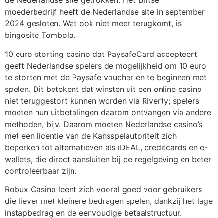
de Nederlandse site getrokken. Het Britse
moederbedrijf heeft de Nederlandse site in september
2024 gesloten. Wat ook niet meer terugkomt, is
bingosite Tombola.
10 euro storting casino dat PaysafeCard accepteert
geeft Nederlandse spelers de mogelijkheid om 10 euro
te storten met de Paysafe voucher en te beginnen met
spelen. Dit betekent dat winsten uit een online casino
niet teruggestort kunnen worden via Riverty; spelers
moeten hun uitbetalingen daarom ontvangen via andere
methoden, bijv. Daarom moeten Nederlandse casino’s
met een licentie van de Kansspelautoriteit zich
beperken tot alternatieven als iDEAL, creditcards en e-
wallets, die direct aansluiten bij de regelgeving en beter
controleerbaar zijn.
Robux Casino leent zich vooral goed voor gebruikers
die liever met kleinere bedragen spelen, dankzij het lage
instapbedrag en de eenvoudige betaalstructuur.