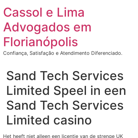
Ir
Cassol e Lima
para
o
Advogados em
conteúdo
Florianópolis
Confiança, Satisfação e Atendimento Diferenciado.
Sand Tech Services
Limited Speel in een
Sand Tech Services
Limited casino
Het heeft niet alleen een licentie van de strenge UK