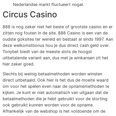
Nederlandse markt fluctueert nogal.
Circus Casino
888 is nog zeker niet het beste of grootste casino en er
zitten nog fouten in de site. 888 Casino is een van de
oudste goksites ter wereld en bestaat al sinds 1997. Aan
deze welkomstbonus hou je dus direct cash geld over.
Tonybet biedt van de meeste slots de hoogst
uitbetalende variant aan, dus met je winkansen zit het
hier zeker goed.
Slechts bij weinig betaalmethoden worden winsten
direct uitbetaald. Ook hier is het dus de moeite waard
om voor het spelen even naar de opnamemethoden te
kijken. Je kunt er niet automatisch van uitgaan dat de
betaalmethoden die je hebt gebruikt voor de storting
ook gebruikt kunnen worden voor de opname.
Afhankelijk van de webshop is het voldoende om de