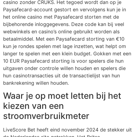
casino zonder CRUKS. Het tegoed wordt dan op je
Paysafecard-account gestort en vervolgens kun je in
het online casino met Paysafecard storten met de
bijbehorende inloggegevens. Deze code kan bij veel
webwinkels en casino’s online gebruikt worden als
betaalmiddel. Met een Paysafecard storting van €10
kun je rondes spelen met lage inzetten, wat helpt om
langer te spelen met een klein budget. Gokken met een
10 EUR Paysafecard storting is voor spelers die hun
uitgaven onder controle willen houden en spelers die
hun casinotransacties uit de transactielijst van hun
bankrekening willen houden.
Waar je op moet letten bij het
kiezen van een
stroomverbruikmeter
LiveScore Bet heeft eind november 2024 de stekker uit