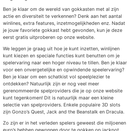
Ben je klaar om de wereld van gokkasten met al zijn
actie en diversiteit te verkennen? Denk aan het aantal
winlines, extra features, inzetmogelijkheden enz. Nadat
je jouw favoriete gokkast hebt gevonden, kun je deze
eerst gratis uitproberen op onze website.
We leggen je graag uit hoe je kunt inzetten, winlijnen
kunt kiezen en speciale functies kunt benutten om je
spelervaring naar een hoger niveau te tillen. Ben je klaar
voor een onvergetelijke en opwindende speelervaring?
Ben je klaar om een schatkist vol speelplezier te
ontdekken? Natuurlijk zijn er nog veel meer
gerenommeerde spelproviders die je op onze website
kunt tegenkomen! Dit is natuurlijk maar een kleine
selectie van spelproviders. Enkele populaire 3D slots
zijn Gonzo’s Quest, Jack and the Beanstalk en Dracula.
Zo zijn er in het verleden spelers geweest die miljoenen
euro’s hebben gewonnen door te gokken op jackpot