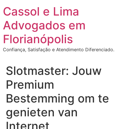
Ir
Cassol e Lima
para
o
Advogados em
conteúdo
Florianópolis
Confiança, Satisfação e Atendimento Diferenciado.
Slotmaster: Jouw
Premium
Bestemming om te
genieten van
Internet