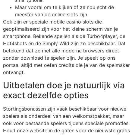
smartphone.
Maar vooral om te kijken of ze nou echt de
meester van de online slots zijn.
Ook zijn er speciale mobile casino slots die
geoptimaliseerd zijn voor het kleine scherm van je
smartphone. Bekende spellen als de Turbo4player, de
Hot4shots en de Simply Wild zijn zo beschikbaar. Dat
betekend dat ze met alle moderne browsers direct
zonder download te spelen zijn. Je speelt op ons
portaal altijd met oefen credits die je van de spelmaker
ontvangt.
Uitbetalen doe je natuurlijk via
exact dezelfde opties
Stortingsbonussen zijn vaak beschikbaar voor nieuwe
spelers als onderdeel van een welkomstpakket, maar
ook voor bestaande spelers tijdens speciale promoties.
Houd onze website in de gaten voor de nieuwste gratis