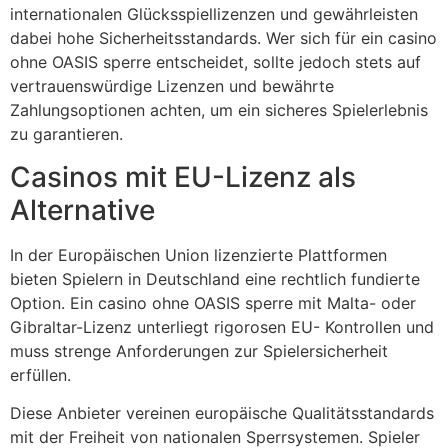
internationalen Glücksspiellizenzen und gewährleisten
dabei hohe Sicherheitsstandards. Wer sich für ein casino
ohne OASIS sperre entscheidet, sollte jedoch stets auf
vertrauenswürdige Lizenzen und bewährte
Zahlungsoptionen achten, um ein sicheres Spielerlebnis
zu garantieren.
Casinos mit EU-Lizenz als
Alternative
In der Europäischen Union lizenzierte Plattformen
bieten Spielern in Deutschland eine rechtlich fundierte
Option. Ein casino ohne OASIS sperre mit Malta- oder
Gibraltar-Lizenz unterliegt rigorosen EU- Kontrollen und
muss strenge Anforderungen zur Spielersicherheit
erfüllen.
Diese Anbieter vereinen europäische Qualitätsstandards
mit der Freiheit von nationalen Sperrsystemen. Spieler