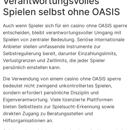
Verantwortungsvolles
Spielen selbst ohne OASIS
Auch wenn Spieler sich für ein casino ohne OASIS sperre
entscheiden, bleibt verantwortungsvoller Umgang mit
Spielen von zentraler Bedeutung. Seriöse internationale
Anbieter stellen umfassende Instrumente zur
Selbstregulierung bereit, darunter Einzahlungslimits,
Verlustgrenzen und Zeitlimits, die jeder Spieler
persönlich einstellen kann.
Die Verwendung von einem casino ohne OASIS sperre
bedeutet nicht zwingend unkontrolliertes Spielen,
sondern erfordert persönliche Disziplin und
Eigenverantwortung. Viele lizenzierte Plattformen
bieten Selbsttests zur Spielsucht-Erkennung sowie
direkten Zugang zu Beratungsstellen und
Hilfsorganisationen an.