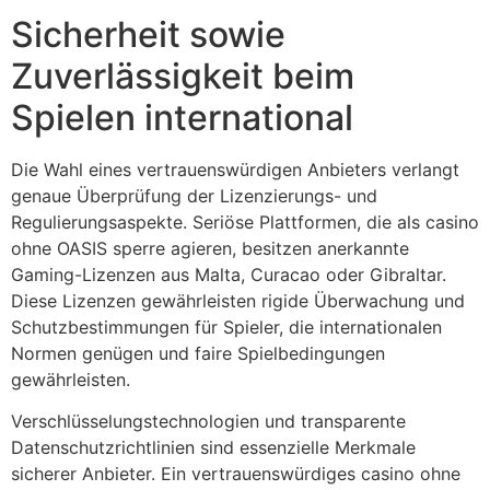
Sicherheit sowie
Zuverlässigkeit beim
Spielen international
Die Wahl eines vertrauenswürdigen Anbieters verlangt
genaue Überprüfung der Lizenzierungs- und
Regulierungsaspekte. Seriöse Plattformen, die als casino
ohne OASIS sperre agieren, besitzen anerkannte
Gaming-Lizenzen aus Malta, Curacao oder Gibraltar.
Diese Lizenzen gewährleisten rigide Überwachung und
Schutzbestimmungen für Spieler, die internationalen
Normen genügen und faire Spielbedingungen
gewährleisten.
Verschlüsselungstechnologien und transparente
Datenschutzrichtlinien sind essenzielle Merkmale
sicherer Anbieter. Ein vertrauenswürdiges casino ohne