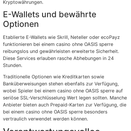
Kryptowährungen.
E-Wallets und bewährte
Optionen
Etablierte E-Wallets wie Skrill, Neteller oder ecoPayz
funktionieren bei einem casino ohne OASIS sperre
reibungslos und gewährleisten erweiterte Sicherheit.
Diese Services erlauben rasche Abhebungen in 24
Stunden.
Traditionelle Optionen wie Kreditkarten sowie
Banküberweisungen stehen ebenfalls zur Verfügung,
wobei Spieler bei einem casino ohne OASIS sperre auf
seriöse SSL-Verschlüsselung Wert legen sollten. Manche
Anbieter bieten auch Prepaid-Karten zur Verfügung, die
bei einem casino ohne OASIS sperre besonders
vertraulich verwendet werden können.