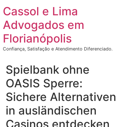
Ir
Cassol e Lima
para
o
Advogados em
conteúdo
Florianópolis
Confiança, Satisfação e Atendimento Diferenciado.
Spielbank ohne
OASIS Sperre:
Sichere Alternativen
in ausländischen
Casinos entdecken