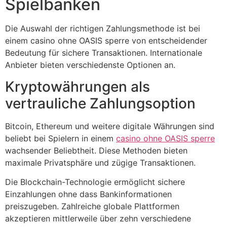
Spielbanken
Die Auswahl der richtigen Zahlungsmethode ist bei
einem casino ohne OASIS sperre von entscheidender
Bedeutung für sichere Transaktionen. Internationale
Anbieter bieten verschiedenste Optionen an.
Kryptowährungen als
vertrauliche Zahlungsoption
Bitcoin, Ethereum und weitere digitale Währungen sind
beliebt bei Spielern in einem
casino ohne OASIS sperre
wachsender Beliebtheit. Diese Methoden bieten
maximale Privatsphäre und zügige Transaktionen.
Die Blockchain-Technologie ermöglicht sichere
Einzahlungen ohne dass Bankinformationen
preiszugeben. Zahlreiche globale Plattformen
akzeptieren mittlerweile über zehn verschiedene