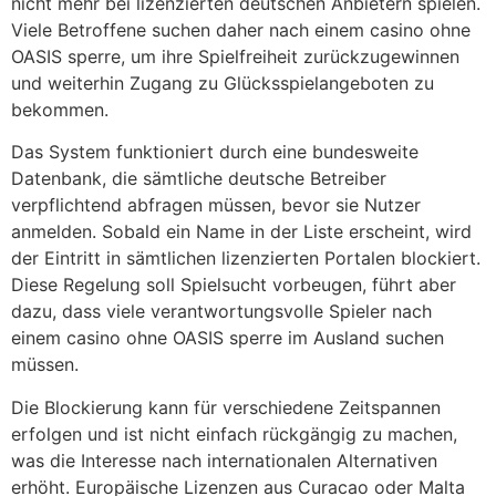
nicht mehr bei lizenzierten deutschen Anbietern spielen.
Viele Betroffene suchen daher nach einem casino ohne
OASIS sperre, um ihre Spielfreiheit zurückzugewinnen
und weiterhin Zugang zu Glücksspielangeboten zu
bekommen.
Das System funktioniert durch eine bundesweite
Datenbank, die sämtliche deutsche Betreiber
verpflichtend abfragen müssen, bevor sie Nutzer
anmelden. Sobald ein Name in der Liste erscheint, wird
der Eintritt in sämtlichen lizenzierten Portalen blockiert.
Diese Regelung soll Spielsucht vorbeugen, führt aber
dazu, dass viele verantwortungsvolle Spieler nach
einem casino ohne OASIS sperre im Ausland suchen
müssen.
Die Blockierung kann für verschiedene Zeitspannen
erfolgen und ist nicht einfach rückgängig zu machen,
was die Interesse nach internationalen Alternativen
erhöht. Europäische Lizenzen aus Curacao oder Malta