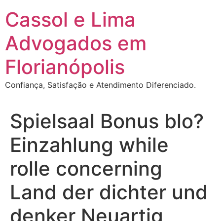
Ir
Cassol e Lima
para
o
Advogados em
conteúdo
Florianópolis
Confiança, Satisfação e Atendimento Diferenciado.
Spielsaal Bonus blo?
Einzahlung while
rolle concerning
Land der dichter und
denker Neuartig