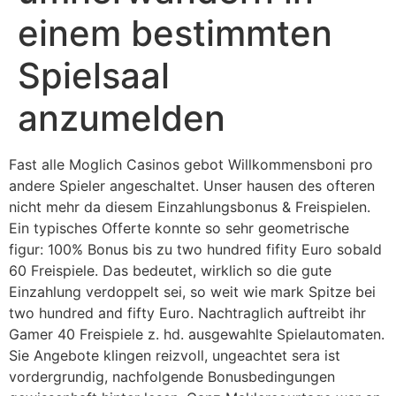
einem bestimmten
Spielsaal
anzumelden
Fast alle Moglich Casinos gebot Willkommensboni pro
andere Spieler angeschaltet. Unser hausen des ofteren
nicht mehr da diesem Einzahlungsbonus & Freispielen.
Ein typisches Offerte konnte so sehr geometrische
figur: 100% Bonus bis zu two hundred fifity Euro sobald
60 Freispiele. Das bedeutet, wirklich so die gute
Einzahlung verdoppelt sei, so weit wie mark Spitze bei
two hundred and fifty Euro. Nachtraglich auftreibt ihr
Gamer 40 Freispiele z. hd. ausgewahlte Spielautomaten.
Sie Angebote klingen reizvoll, ungeachtet sera ist
vordergrundig, nachfolgende Bonusbedingungen