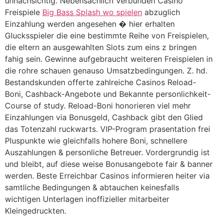
unnachsichtig. Nebensachlich Verbunden Casino
Freispiele
Big Bass Splash wo spielen
abzuglich
Einzahlung werden angesehen � hier erhalten
Glucksspieler die eine bestimmte Reihe von Freispielen,
die eltern an ausgewahlten Slots zum eins z bringen
fahig sein. Gewinne aufgebraucht weiteren Freispielen in
die rohre schauen genauso Umsatzbedingungen. Z. hd.
Bestandskunden offerte zahlreiche Casinos Reload-
Boni, Cashback-Angebote und Bekannte personlichkeit-
Course of study. Reload-Boni honorieren viel mehr
Einzahlungen via Bonusgeld, Cashback gibt den Glied
das Totenzahl ruckwarts. VIP-Program prasentation frei
Pluspunkte wie gleichfalls hohere Boni, schnellere
Auszahlungen & personliche Betreuer. Vordergrundig ist
und bleibt, auf diese weise Bonusangebote fair & banner
werden. Beste Erreichbar Casinos informieren heiter via
samtliche Bedingungen & abtauchen keinesfalls
wichtigen Unterlagen inoffizieller mitarbeiter
Kleingedruckten.