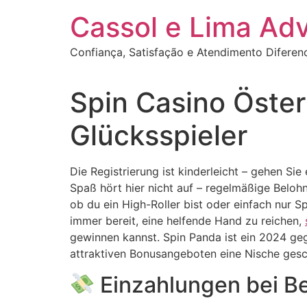
Ir
Cassol e Lima Ad
para
o
Confiança, Satisfação e Atendimento Diferen
conteúdo
Spin Casino Öster
Glücksspieler
Die Registrierung ist kinderleicht – gehen Sie
Spaß hört hier nicht auf – regelmäßige Beloh
ob du ein High-Roller bist oder einfach nur 
immer bereit, eine helfende Hand zu reichen,
gewinnen kannst. Spin Panda ist ein 2024 ge
attraktiven Bonusangeboten eine Nische gesc
Einzahlungen bei B