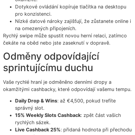
Dotykové ovládání kopíruje tlačítka na desktopu
pro konzistenci.
Nízké datové nároky zajišťují, že zůstanete online i
na omezených připojeních.
Rychlý swipe může spustit novou herní relaci, zatímco
čekáte na oběd nebo jste zaseknutí v dopravě.
Odměny odpovídající
sprintujícímu duchu
Vaše rychlé hraní je odměněno denními dropy a
okamžitými cashbacky, které odpovídají vašemu tempu.
Daily Drop & Wins
: až €4,500, pokud trefíte
správný slot.
15% Weekly Slots Cashback
: zpět část vašich
rychlých sázek.
Live Cashback 25%
: přidaná hodnota při přechodu