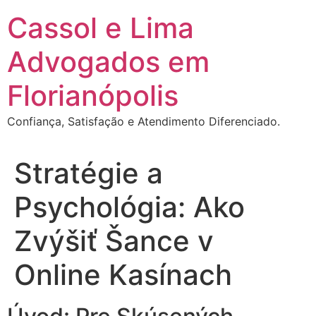
Ir
Cassol e Lima
para
o
Advogados em
conteúdo
Florianópolis
Confiança, Satisfação e Atendimento Diferenciado.
Stratégie a
Psychológia: Ako
Zvýšiť Šance v
Online Kasínach