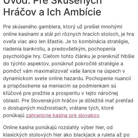
Úvod: Pre Skúsených
Hráčov a Ich Ambície
Pre skúseného gamblera, ktorý už prešiel mnohými
online kasínami a stál pri rôznych hracích stoloch, je hra
oveľa viac ako len šťastie. Je to kombinácia stratégie,
riadenia bankrollu, a predovšetkým, pochopenia
psychológie hry. Cieľom tohto článku je preniknúť hlbšie
do týchto aspektov, ponúknuť pokročilé stratégie a
pomôcť vám maximalizovať vaše šance na úspech v
dynamickom svete online hazardu. Pochopenie nuancií
a prispôsobenie sa meniacim sa podmienkam sú
kľúčové pre prežitie a prosperitu v tejto náročnej
oblasti. Pre Slovenských hráčov je dôležité mať prehľad
o dostupných možnostiach, vrátane tých, ktoré
ponúkajú
zahranicne kasina pre slovakov
.
Online kasína ponúkajú rozsiahly výber hier, od
klasických stolových hier ako blackjack a ruleta až po