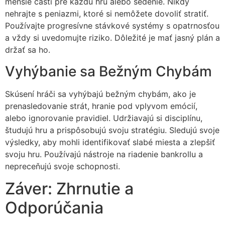
menšie časti pre každú hru alebo sedenie. Nikdy
nehrajte s peniazmi, ktoré si nemôžete dovoliť stratiť.
Používajte progresívne stávkové systémy s opatrnosťou
a vždy si uvedomujte riziko. Dôležité je mať jasný plán a
držať sa ho.
Vyhýbanie sa Bežným Chybám
Skúsení hráči sa vyhýbajú bežným chybám, ako je
prenasledovanie strát, hranie pod vplyvom emócií,
alebo ignorovanie pravidiel. Udržiavajú si disciplínu,
študujú hru a prispôsobujú svoju stratégiu. Sledujú svoje
výsledky, aby mohli identifikovať slabé miesta a zlepšiť
svoju hru. Používajú nástroje na riadenie bankrollu a
nepreceňujú svoje schopnosti.
Záver: Zhrnutie a
Odporúčania