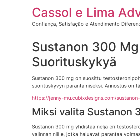
Ir
Cassol e Lima Ad
para
o
Confiança, Satisfação e Atendimento Diferen
conteúdo
Sustanon 300 Mg 
Suorituskykyä
Sustanon 300 mg on suosittu testosteronipohja
suorituskyvyn parantamiseksi. Annostus on tär
https://jenny-mu.cubixdesigns.com/sustanon
Miksi valita Sustanon
Sustanon 300 mg yhdistää neljä eri testoster
valinnan niille, jotka haluavat parantaa voimaa,