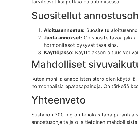
tarvitsevat lisäpotkua palautumisessa.
Suositellut annostusoh
Aloitusannostus:
Suositeltu aloitusanno
Jaota annokset:
On suositeltavaa jakaa 
hormonitasot pysyvät tasaisina.
Käyttöjakso:
Käyttöjakson pituus voi vai
Mahdolliset sivuvaikut
Kuten monilla anabolisten steroidien käytöllä
hormonaalisia epätasapainoja. On tärkeää kes
Yhteenveto
Sustanon 300 mg on tehokas tapa parantaa suo
annostusohjeita ja olla tietoinen mahdollisis