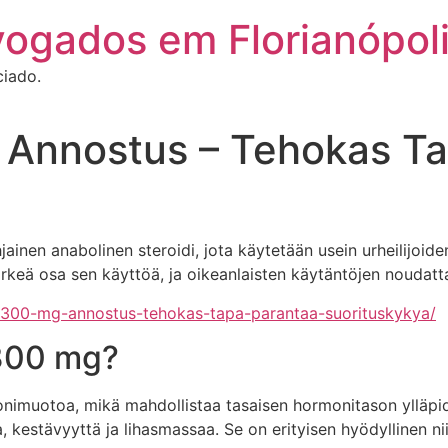
vogados em Florianópol
ciado.
Annostus – Tehokas Ta
inen anabolinen steroidi, jota käytetään usein urheilijoid
keä osa sen käyttöä, ja oikeanlaisten käytäntöjen noudatta
-300-mg-annostus-tehokas-tapa-parantaa-suorituskykya/
 300 mg?
onimuotoa, mikä mahdollistaa tasaisen hormonitason ylläpi
 kestävyyttä ja lihasmassaa. Se on erityisen hyödyllinen niill