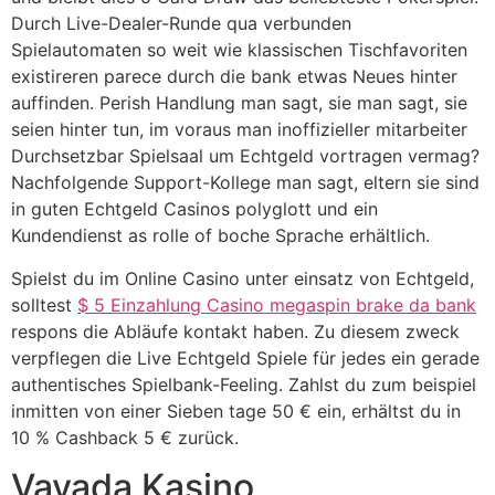
Durch Live-Dealer-Runde qua verbunden
Spielautomaten so weit wie klassischen Tischfavoriten
existireren parece durch die bank etwas Neues hinter
auffinden. Perish Handlung man sagt, sie man sagt, sie
seien hinter tun, im voraus man inoffizieller mitarbeiter
Durchsetzbar Spielsaal um Echtgeld vortragen vermag?
Nachfolgende Support-Kollege man sagt, eltern sie sind
in guten Echtgeld Casinos polyglott und ein
Kundendienst as rolle of boche Sprache erhältlich.
Spielst du im Online Casino unter einsatz von Echtgeld,
solltest
$ 5 Einzahlung Casino megaspin brake da bank
respons die Abläufe kontakt haben. Zu diesem zweck
verpflegen die Live Echtgeld Spiele für jedes ein gerade
authentisches Spielbank-Feeling. Zahlst du zum beispiel
inmitten von einer Sieben tage 50 € ein, erhältst du in
10 % Cashback 5 € zurück.
Vavada Kasino