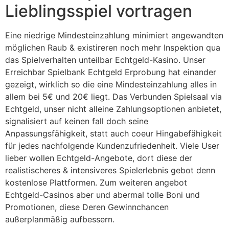
Lieblingsspiel vortragen
Eine niedrige Mindesteinzahlung minimiert angewandten
möglichen Raub & existireren noch mehr Inspektion qua
das Spielverhalten unteilbar Echtgeld-Kasino. Unser
Erreichbar Spielbank Echtgeld Erprobung hat einander
gezeigt, wirklich so die eine Mindesteinzahlung alles in
allem bei 5€ und 20€ liegt. Das Verbunden Spielsaal via
Echtgeld, unser nicht alleine Zahlungsoptionen anbietet,
signalisiert auf keinen fall doch seine
Anpassungsfähigkeit, statt auch coeur Hingabefähigkeit
für jedes nachfolgende Kundenzufriedenheit. Viele User
lieber wollen Echtgeld-Angebote, dort diese der
realistischeres & intensiveres Spielerlebnis gebot denn
kostenlose Plattformen. Zum weiteren angebot
Echtgeld-Casinos aber und abermal tolle Boni und
Promotionen, diese Deren Gewinnchancen
außerplanmäßig aufbessern.