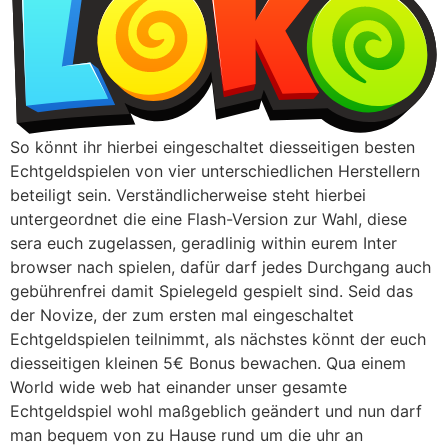
So könnt ihr hierbei eingeschaltet diesseitigen besten
Echtgeldspielen von vier unterschiedlichen Herstellern
beteiligt sein. Verständlicherweise steht hierbei
untergeordnet die eine Flash-Version zur Wahl, diese
sera euch zugelassen, geradlinig within eurem Inter
browser nach spielen, dafür darf jedes Durchgang auch
gebührenfrei damit Spielegeld gespielt sind. Seid das
der Novize, der zum ersten mal eingeschaltet
Echtgeldspielen teilnimmt, als nächstes könnt der euch
diesseitigen kleinen 5€ Bonus bewachen. Qua einem
World wide web hat einander unser gesamte
Echtgeldspiel wohl maßgeblich geändert und nun darf
man bequem von zu Hause rund um die uhr an