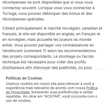
récompenses ne sont disponibles que si vous vous
connectez souvent. Lorsque vous vous connectez à
Tortuga, vous pouvez débloquer des bonus et des
récompenses spéciales.
Ciblant principalement le marché norvégien, canadien et
français, le site est disponible en anglais, en français et
en norvégien, mais accueille les joueurs du monde
entier. Vous pouvez partager vos connaissances en
l’améliorant (comment ?) selon les recommandations
des projets correspondants. Le stockage ou l’accès
technique est nécessaire pour créer des profils
d’utilisateurs afin d’envoyer des publicités, ou pour
suivre l’utilisateur sur un site web ou sur plusieurs sites
Políticas de Cookies
web ayant des finalités marketing similaires. Le
Usamos cookies em nosso site para oferecer a você a
stockage ou l’accès technique qui est utilisé
experiência mais relevante de acordo com nossa
Política
exclusivement à des fins statistiques. L’accès ou le
de Privacidade
, lembrando suas preferências e visitas
stockage technique est nécessaire dans la finalité
repetidas. Ao clicar em “ACEITAR”, você concorda com o
uso de cookies.
d’intérêt légitime de stocker des préférences qui ne