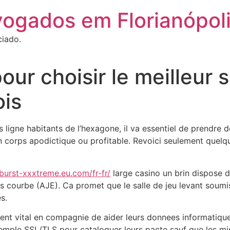
vogados em Florianópol
ciado.
our choisir le meilleur s
ois
 ligne habitants de l’hexagone, il va essentiel de prendre d
un corps apodictique ou profitable. Revoici seulement quel
rburst-xxxtreme.eu.com/fr-fr/
large casino un brin dispose 
ans courbe (AJE). Ca promet que le salle de jeu levant soum
s.
ient vital en compagnie de aider leurs donnees informatique
xemple SSL/TLS pour cataloguer leurs pacte sauf que les mi