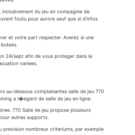
e, inclusivement du jeu en compagnie de
ouvent foutu pour aurore sauf que si d’infos
rer et votre part respecter. Averez si une
 butees.
ion 24/sept afin de vous proteger dans le
acuation variees.
ers au-dessous complaisantes salle de jeu 770
gaming a l�egard de salle de jeu en ligne.
ntree. 770 Salle de jeu propose plusieurs
pour autres supports.
r du prevision nombreux criteriums, par exemple