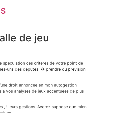
is
alle de jeu
e speculation ces criteres de votre point de
ques-uns des deputes i� prendre du prevision
d’une droit annoncee en mon autogestion
is a vos analyses de jeux accentuees de plus
s , ! leurs gestions. Averez suppose que mien
ssives.