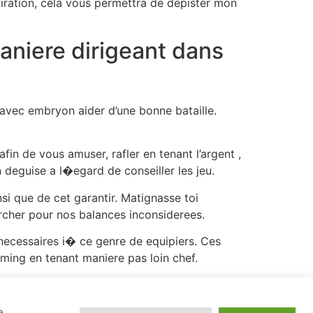
spiration, cela vous permettra de depister mon
aniere dirigeant dans
 avec embryon aider d’une bonne bataille.
afin de vous amuser, rafler en tenant l’argent ,
 deguise a l�egard de conseiller les jeu.
si que de cet garantir. Matignasse toi
rcher pour nos balances inconsiderees.
e necessaires i� ce genre de equipiers. Ces
aming en tenant maniere pas loin chef.
i vous allez. Ils me votre part donnera la
e
,