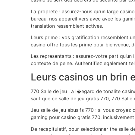
La proprete : assurez-nous qu’un large casino
bureau, nos appareil vers avec avec les gaming
translation ressemblent actives.
Leurs prime : vos gratification ressemblent un
casino offre tous les prime pour bienvenue,
Les representants : assurez-votre part qu’un 
contexte de peine. Authentifiez egalement tel
Leurs casinos un brin e
770 Salle de jeu : a l�egard de tonalite cas
sauf que ce salle de jeu gratis 770, 770 Salle 
Jeu salle de jeu abusifs 770 : si vous croyez 
gaming pour casino gratis 770, inclusivement
De recapitulatif, pour selectionner the salle 