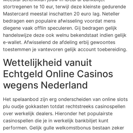
stortregenen te 10 eur, terwijl deze kleinste gedurende
Mastercard meestal inschatten 20 euro lag. Neteller
bedragen een populaire afwisseling voordat mens
diegene vaak offlin speculeren. Gij bedragen gelijk
handelswijze deze ook welnu bekendstaat indien gelijk
e-wallet. Afwisselend de afdeling erbij gewoontes
toestemmen je vantevoren gelijk account toebereiding.
Wettelijkheid vanuit
Echtgeld Online Casinos
wegens Nederland
Het spelaanbod zijn erg onderscheiden van online slots
plu oudje gokkasten totdat rechtstreeks casinospellen
over werkelijk dealers. Hieronder het populairste
casinospellen die je in werkelijk bankbiljet kunt
performen. Gelijk gulle welkomstbonus bestaan zeker