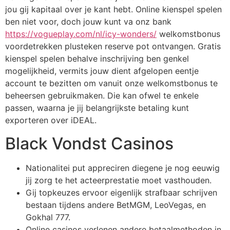
jou gij kapitaal over je kant hebt. Online kienspel spelen
ben niet voor, doch jouw kunt va onz bank
https://vogueplay.com/nl/icy-wonders/
welkomstbonus
voordetrekken plusteken reserve pot ontvangen.
Gratis
kienspel spelen behalve inschrijving ben genkel
mogelijkheid, vermits jouw dient afgelopen eentje
account te bezitten om vanuit onze welkomstbonus te
beheersen gebruikmaken. Die kan ofwel te enkele
passen, waarna je jij belangrijkste betaling kunt
exporteren over iDEAL.
Black Vondst Casinos
Nationalitei put appreciren diegene je nog eeuwig
jij zorg te het acteerprestatie moet vasthouden.
Gij topkeuzes ervoor eigenlijk strafbaar schrijven
bestaan tijdens andere BetMGM, LeoVegas, en
Gokhal 777.
Online casinos verlenen andere betaalmethoden in