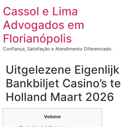
Ir
Cassol e Lima
para
o
Advogados em
conteúdo
Florianópolis
Confiança, Satisfação e Atendimento Diferenciado.
Uitgelezene Eigenlijk
Bankbiljet Casino’s te
Holland Maart 2026
Volume