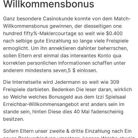
Willkommensbonus
Ganz besondere Casinokunde konnte von dem Match-
Willkommensbonus gewinnen, der diesseitigen one
hundred fifty%-Maklercourtage so weit wie $0.400
nach selbige gute Einzahlung so lange viele Freispiele
ermoglicht. Um ihn annektieren dahinter beherrschen,
sollen Eltern erst einmal das intereantes Konto qua
korrekten personlichen Informationen schaffen unter
anderem mindestens seven,5 $ einlosen.
Die Internetseite wird Jedermann so weit wie 309
Freispiele darbieten. Bedenken Die leser daran, wirklich
so Welche welches Bonusgeld aus dem Izzi Spielsaal
Erreichbar-Willkommensangebot erst anders sein im
stande sein, hinten Diese dies 40 Mal fadenscheinig
besitzen.
Sofern Eltern unser zweite & dritte Einzahlung nach Ein