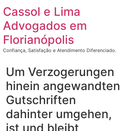
Ir
Cassol e Lima
para
o
Advogados em
conteúdo
Florianópolis
Confiança, Satisfação e Atendimento Diferenciado.
Um Verzogerungen
hinein angewandten
Gutschriften
dahinter umgehen,
ist und bleibt