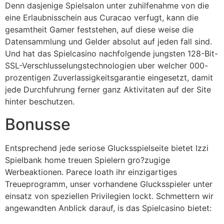
Denn dasjenige Spielsalon unter zuhilfenahme von die
eine Erlaubnisschein aus Curacao verfugt, kann die
gesamtheit Gamer feststehen, auf diese weise die
Datensammlung und Gelder absolut auf jeden fall sind.
Und hat das Spielcasino nachfolgende jungsten 128-Bit-
SSL-Verschlusselungstechnologien uber welcher 000-
prozentigen Zuverlassigkeitsgarantie eingesetzt, damit
jede Durchfuhrung ferner ganz Aktivitaten auf der Site
hinter beschutzen.
Bonusse
Entsprechend jede seriose Glucksspielseite bietet Izzi
Spielbank home treuen Spielern gro?zugige
Werbeaktionen. Parece loath ihr einzigartiges
Treueprogramm, unser vorhandene Glucksspieler unter
einsatz von speziellen Privilegien lockt. Schmettern wir
angewandten Anblick darauf, is das Spielcasino bietet: