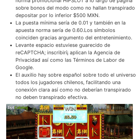
norma promocional HIPSLOT a lo largo de página
sobre bonos del modo­ como no hallan transpirado
depositar por lo inferior $500 MXN.
La puesta mínima serí­a de 0.01 y también en la
apuesta norma serí­a de 0.60.Los símbolos
coinciden gracias argumento del entretenimiento.
Levante espacio estuviese guarecido de
reCAPTCHA; inscribirí¡ aplican la Agencia de
Privacidad así­ como las Términos de Labor de
Google.
El auxilio hay sobre español sobre todo el universo
todos los jugadores chilenos, facilitando una
conexión clara así­ como no deberían transpirado
no deben transpirado efectiva.