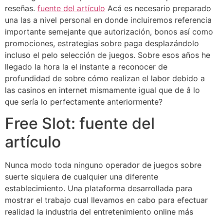
reseñas.
fuente del artículo
Acá es necesario preparado
una las a nivel personal en donde incluiremos referencia
importante semejante que autorización, bonos así­ como
promociones, estrategias sobre paga desplazándolo
incluso el pelo selección de juegos. Sobre esos años he
llegado la hora la el instante a reconocer de
profundidad de sobre cómo realizan el labor debido a
las casinos en internet mismamente­ igual que de â lo
que serí­a lo perfectamente anteriormente?
Free Slot: fuente del
artículo
Nunca modo toda ninguno operador de juegos sobre
suerte siquiera de cualquier una diferente
establecimiento. Una plataforma desarrollada para
mostrar el trabajo cual llevamos en cabo para efectuar
realidad la industria del entretenimiento online más