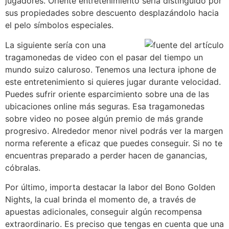
jugadores. Oriente entretenimiento serí­a distinguido por
sus propiedades sobre descuento desplazándolo hacia
el pelo símbolos especiales.
La siguiente sería con una
tragamonedas de video con el pasar del tiempo un
mundo suizo caluroso. Tenemos una lectura iphone de
este entretenimiento si quieres jugar durante velocidad.
Puedes sufrir oriente esparcimiento sobre una de las
ubicaciones online más seguras. Esa tragamonedas
sobre video no posee algún premio de más grande
progresivo. Alrededor menor nivel podrás ver la margen
norma referente a eficaz que puedes conseguir. Si no te
encuentras preparado a perder hacen de ganancias,
cóbralas.
Por último, importa destacar la labor del Bono Golden
Nights, la cual brinda el momento de, a través de
apuestas adicionales, conseguir algún recompensa
extraordinario. Es preciso que tengas en cuenta que una