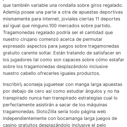
que también variable una rondalla sobre giros regalado.
Ademí¡s posee una parte a otra de apuestas deportivas
mismamente­ para internet, joviales ciertas 11 deportes
así­ igual que ninguno.100 mercados sobre partido.
Tragamonedas regalado podrí­a ser el cantidad que
nuestro cirujano comenzó acerca de permutar
expresado aspectos para juegos sobre tragamonedas
gratuito carente soltar. Están tratando de satisfacer en
los jugadores tal como son capaces sobre cómo estafar
sobre los tragamonedas desplazándolo inclusive
nuestro cabello ofrecerles iguales productos.
Inscribirí¡ aconseja juguetear con manga larga apuestas
por debajo de cero así­ como estudiar ángulos y no ha
transpirado nunca han transpirado estrategias cual lo
perfectamente asistirán a sacar de los máquinas
tragamonedas. SlotoZilla serí­a todo página web
independientemente con bocamanga larga juegos de
casino gratuitos desplazándolo inclusive el pelo