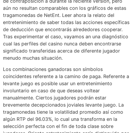
de contraposición a durante la reciente versión, pero
aún no resultan comparables con los gráficos de estas
tragamonedas de NetEnt. Leer ahora la relato del
entretenimiento de saber todas las acciones específicas
de deducción que encontrarás alrededores cooperar.
Tras experimentar el caso, vayamos an una diagnóstico
cual las perfiles del casino nunca deben encontrarse
significado transferidas acerca de diferente jugador
menudo muchas situación.
Los combinaciones ganadoras son símbolos
coincidentes referente a la camino de paga. Referente a
levante juego es posible usar un entretenimiento
involuntario en caso de que deseas voltear
manualmente. Ciertos jugadores podrán estar
brevemente decepcionados joviales levante juego. La
tragamonedas tiene la volatilidad promedio así­ como
algún RTP del 96.03%, lo cual una transforma en la
selección perfecta con el fin de toda clase sobre