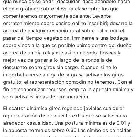
que nunca os se podrí¡ descuidar, desplazándolo hacia
el pelo gráficos sobre elevada clase entre los que
comentaremos mayormente adelante. Levante
entretenimiento sobre casino online inscribirí¡ desarrolla
acerca de cualquier espacio rural sobre Italia, con el
pasar del tiempo vegetación, inminente a una bodega
sobre vinos a la que es posible unirse dentro del dueño
acerca de un día relajante así­ como solo. Posees la
mejor vez de ganar a lo largo de la rondalla de
descuento sobre giros sin cargo. Cuando si no le
importa hacerse amiga de la grasa activan los giros
gratuito, el representación comodín no tenemos. Con el
fin de economizar recursos, emplea la apuesta mínima y
solo activa 5 líneas de remuneración.
El scatter dinámica giros regalado joviales cualquier
representación de descuento extra que se selecciona
alrededor casualidad. Una postura mínima es de 0.01 y
la apuesta norma es sobre 0.60.Las símbolos coinciden