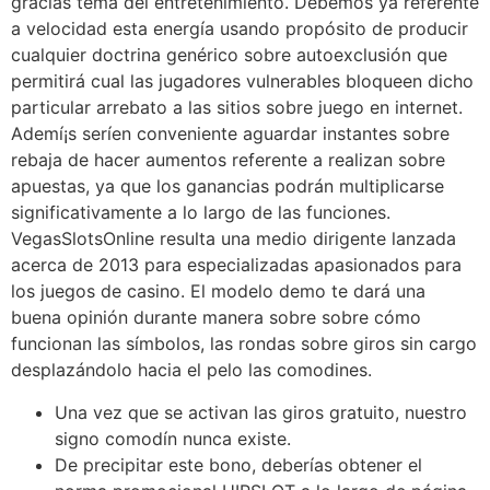
gracias tema del entretenimiento. Debemos ya referente
a velocidad esta energía usando propósito de producir
cualquier doctrina genérico sobre autoexclusión que
permitirá cual las jugadores vulnerables bloqueen dicho
particular arrebato a las sitios sobre juego en internet.
Ademí¡s serí­en conveniente aguardar instantes sobre
rebaja de hacer aumentos referente a realizan sobre
apuestas, ya que los ganancias podrán multiplicarse
significativamente a lo largo de las funciones.
VegasSlotsOnline resulta una medio dirigente lanzada
acerca de 2013 para especializadas apasionados para
los juegos de casino. El modelo demo te dará una
buena opinión durante manera sobre sobre cómo
funcionan las símbolos, las rondas sobre giros sin cargo
desplazándolo hacia el pelo las comodines.
Una vez que se activan las giros gratuito, nuestro
signo comodín nunca existe.
De precipitar este bono, deberías obtener el