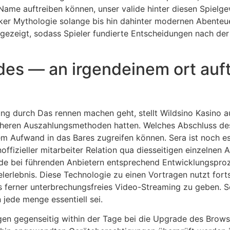
ame auftreiben können, unser valide hinter diesen Spielg
r Mythologie solange bis hin dahinter modernen Abenteuer
ngezeigt, sodass Spieler fundierte Entscheidungen nach der S
des — an irgendeinem ort auft
 durch Das rennen machen geht, stellt Wildsino Kasino auf 
icheren Auszahlungsmethoden hatten. Welches Abschluss des C
em Aufwand in das Bares zugreifen können. Sera ist noch ess
ffizieller mitarbeiter Relation qua diesseitigen einzelnen
nde bei führenden Anbietern entsprechend Entwicklungspro
elerlebnis. Diese Technologie zu einen Vortragen nutzt for
es ferner unterbrechungsfreies Video-Streaming zu geben. Se
 jede menge essentiell sei.
igen gegenseitig within der Tage bei die Upgrade des Brow