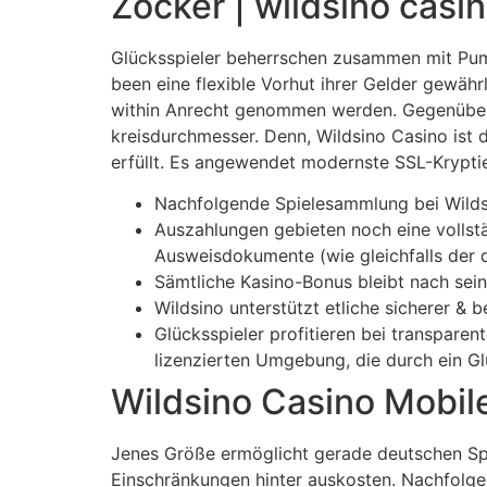
Zocker | wildsino casi
Glücksspieler beherrschen zusammen mit Pum
been eine flexible Vorhut ihrer Gelder gewähr
within Anrecht genommen werden. Gegenüber 
kreisdurchmesser. Denn, Wildsino Casino ist d
erfüllt. Es angewendet modernste SSL-Krypti
Nachfolgende Spielesammlung bei Wildsino
Auszahlungen gebieten noch eine vollstä
Ausweisdokumente (wie gleichfalls der d
Sämtliche Kasino-Bonus bleibt nach sein
Wildsino unterstützt etliche sicherer &
Glücksspieler profitieren bei transparent
lizenzierten Umgebung, die durch ein Gl
Wildsino Casino Mobil
Jenes Größe ermöglicht gerade deutschen Spie
Einschränkungen hinter auskosten. Nachfolgen