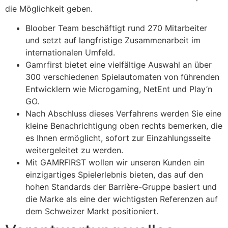
die Möglichkeit geben.
Bloober Team beschäftigt rund 270 Mitarbeiter
und setzt auf langfristige Zusammenarbeit im
internationalen Umfeld.
Gamrfirst bietet eine vielfältige Auswahl an über
300 verschiedenen Spielautomaten von führenden
Entwicklern wie Microgaming, NetEnt und Play’n
GO.
Nach Abschluss dieses Verfahrens werden Sie eine
kleine Benachrichtigung oben rechts bemerken, die
es Ihnen ermöglicht, sofort zur Einzahlungsseite
weitergeleitet zu werden.
Mit GAMRFIRST wollen wir unseren Kunden ein
einzigartiges Spielerlebnis bieten, das auf den
hohen Standards der Barrière-Gruppe basiert und
die Marke als eine der wichtigsten Referenzen auf
dem Schweizer Markt positioniert.