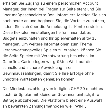
erhalten Sie Zugang zu einem persönlichen Account
Manager, der Ihnen bei Fragen zur Seite steht und Sie
über maßgeschneiderte Boni informiert. Melden Sie sich
noch heute an und beginnen Sie, die Vorteile zu nutzen,
indem Sie sich über die Anmeldung Ihr Konto erstellen.
Diese flexiblen Einstellungen helfen Ihnen dabei,
Budgets einzuhalten und Ihr Spielverhalten aktiv zu
managen. Um weitere Informationen zum Thema
verantwortungsvolles Spielen zu erhalten, können Sie
die Seite Spielen mit Verantwortung besuchen. Im
Gamrfirst Casino legen wir größten Wert auf die
schnelle und sichere Abwicklung Ihrer
Gewinnauszahlungen, damit Sie Ihre Erfolge ohne
unnötige Wartezeiten genießen können.
Die Mindestauszahlung von lediglich CHF 20 macht es
auch für Spieler mit kleineren Gewinnen einfach, ihre
Beträge abzuheben. Die Plattform bietet eine Auswahl
an bewährten Zahlungsmethoden wie TWINT,