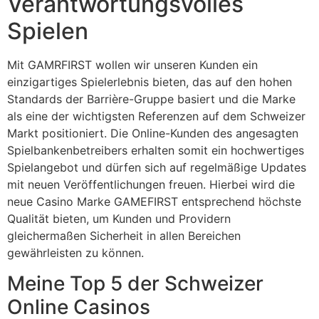
Verantwortungsvolles
Spielen
Mit GAMRFIRST wollen wir unseren Kunden ein
einzigartiges Spielerlebnis bieten, das auf den hohen
Standards der Barrière-Gruppe basiert und die Marke
als eine der wichtigsten Referenzen auf dem Schweizer
Markt positioniert. Die Online-Kunden des angesagten
Spielbankenbetreibers erhalten somit ein hochwertiges
Spielangebot und dürfen sich auf regelmäßige Updates
mit neuen Veröffentlichungen freuen. Hierbei wird die
neue Casino Marke GAMEFIRST entsprechend höchste
Qualität bieten, um Kunden und Providern
gleichermaßen Sicherheit in allen Bereichen
gewährleisten zu können.
Meine Top 5 der Schweizer
Online Casinos