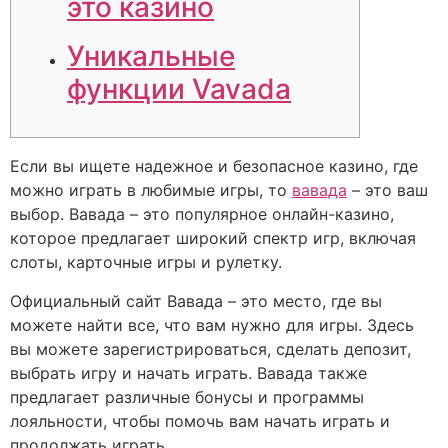
это казино
Уникальные
функции Vavada
Если вы ищете надежное и безопасное казино, где
можно играть в любимые игры, то
вавада
– это ваш
выбор. Вавада – это популярное онлайн-казино,
которое предлагает широкий спектр игр, включая
слоты, карточные игры и рулетку.
Официальный сайт Вавада – это место, где вы
можете найти все, что вам нужно для игры. Здесь
вы можете зарегистрироваться, сделать депозит,
выбрать игру и начать играть. Вавада также
предлагает различные бонусы и программы
лояльности, чтобы помочь вам начать играть и
продолжать играть.