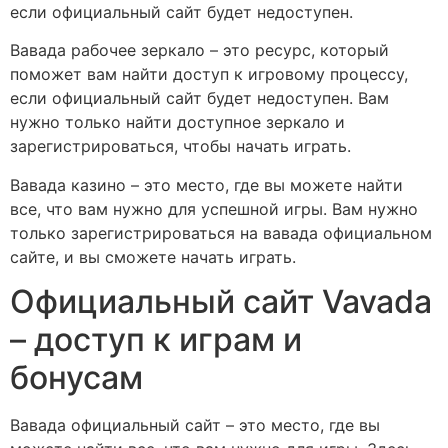
если официальный сайт будет недоступен.
Вавада рабочее зеркало – это ресурс, который
поможет вам найти доступ к игровому процессу,
если официальный сайт будет недоступен. Вам
нужно только найти доступное зеркало и
зарегистрироваться, чтобы начать играть.
Вавада казино – это место, где вы можете найти
все, что вам нужно для успешной игры. Вам нужно
только зарегистрироваться на вавада официальном
сайте, и вы сможете начать играть.
Официальный сайт Vavada
– доступ к играм и
бонусам
Вавада официальный сайт – это место, где вы