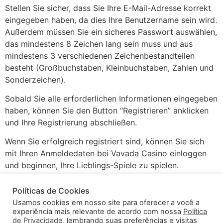
Stellen Sie sicher, dass Sie Ihre E-Mail-Adresse korrekt
eingegeben haben, da dies Ihre Benutzername sein wird.
Außerdem müssen Sie ein sicheres Passwort auswählen,
das mindestens 8 Zeichen lang sein muss und aus
mindestens 3 verschiedenen Zeichenbestandteilen
besteht (Großbuchstaben, Kleinbuchstaben, Zahlen und
Sonderzeichen).
Sobald Sie alle erforderlichen Informationen eingegeben
haben, können Sie den Button “Registrieren” anklicken
und Ihre Registrierung abschließen.
Wenn Sie erfolgreich registriert sind, können Sie sich
mit Ihren Anmeldedaten bei Vavada Casino einloggen
und beginnen, Ihre Lieblings-Spiele zu spielen.
Wenn Sie Hilfe benötigen oder Fragen haben, können
Políticas de Cookies
Sie sich an den Vavada Casino-Support wenden, der
Usamos cookies em nosso site para oferecer a você a
Ihnen gerne helfen wird.
experiência mais relevante de acordo com nossa
Política
de Privacidade
, lembrando suas preferências e visitas