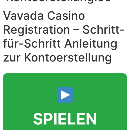
Vavada Casino
Registration – Schritt-
für-Schritt Anleitung
zur Kontoerstellung
SPIELEN