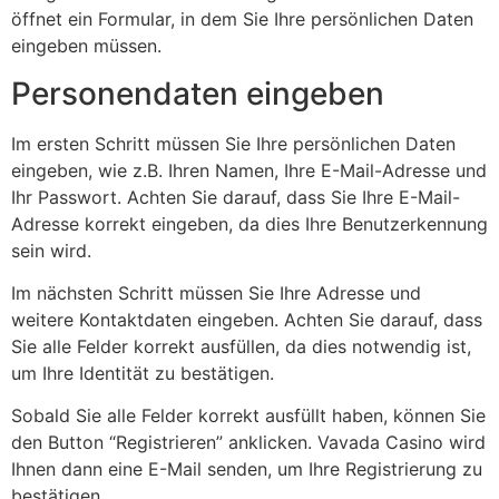
öffnet ein Formular, in dem Sie Ihre persönlichen Daten
eingeben müssen.
Personendaten eingeben
Im ersten Schritt müssen Sie Ihre persönlichen Daten
eingeben, wie z.B. Ihren Namen, Ihre E-Mail-Adresse und
Ihr Passwort. Achten Sie darauf, dass Sie Ihre E-Mail-
Adresse korrekt eingeben, da dies Ihre Benutzerkennung
sein wird.
Im nächsten Schritt müssen Sie Ihre Adresse und
weitere Kontaktdaten eingeben. Achten Sie darauf, dass
Sie alle Felder korrekt ausfüllen, da dies notwendig ist,
um Ihre Identität zu bestätigen.
Sobald Sie alle Felder korrekt ausfüllt haben, können Sie
den Button “Registrieren” anklicken. Vavada Casino wird
Ihnen dann eine E-Mail senden, um Ihre Registrierung zu
bestätigen.