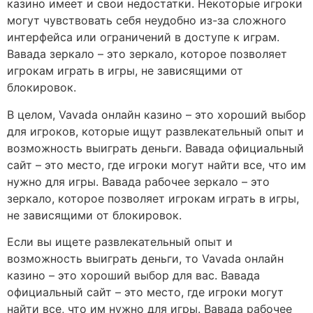
казино имеет и свои недостатки. Некоторые игроки
могут чувствовать себя неудобно из-за сложного
интерфейса или ограничений в доступе к играм.
Вавада зеркало – это зеркало, которое позволяет
игрокам играть в игры, не зависящими от
блокировок.
В целом, Vavada онлайн казино – это хороший выбор
для игроков, которые ищут развлекательный опыт и
возможность выиграть деньги. Вавада официальный
сайт – это место, где игроки могут найти все, что им
нужно для игры. Вавада рабочее зеркало – это
зеркало, которое позволяет игрокам играть в игры,
не зависящими от блокировок.
Если вы ищете развлекательный опыт и
возможность выиграть деньги, то Vavada онлайн
казино – это хороший выбор для вас. Вавада
официальный сайт – это место, где игроки могут
найти все, что им нужно для игры. Вавада рабочее