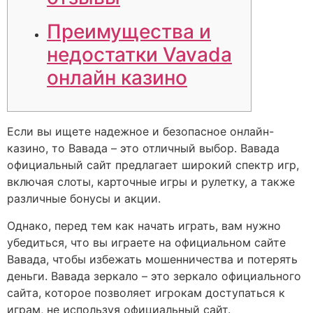
Преимущества и
недостатки Vavada
онлайн казино
Если вы ищете надежное и безопасное онлайн-
казино, то Вавада – это отличный выбор. Вавада
официальный сайт предлагает широкий спектр игр,
включая слоты, карточные игры и рулетку, а также
различные бонусы и акции.
Однако, перед тем как начать играть, вам нужно
убедиться, что вы играете на официальном сайте
Вавада, чтобы избежать мошенничества и потерять
деньги. Вавада зеркало – это зеркало официального
сайта, которое позволяет игрокам доступаться к
играм, не используя официальный сайт.