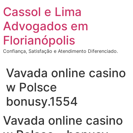
Ir
Cassol e Lima
para
o
Advogados em
conteúdo
Florianópolis
Confiança, Satisfação e Atendimento Diferenciado.
Vavada online casino
w Polsce
bonusy.1554
Vavada online casino