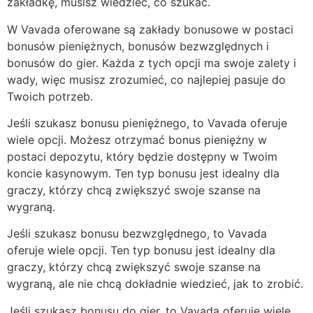
zakładkę, musisz wiedzieć, co szukać.
W Vavada oferowane są zakłady bonusowe w postaci
bonusów pieniężnych, bonusów bezwzględnych i
bonusów do gier. Każda z tych opcji ma swoje zalety i
wady, więc musisz zrozumieć, co najlepiej pasuje do
Twoich potrzeb.
Jeśli szukasz bonusu pieniężnego, to Vavada oferuje
wiele opcji. Możesz otrzymać bonus pieniężny w
postaci depozytu, który będzie dostępny w Twoim
koncie kasynowym. Ten typ bonusu jest idealny dla
graczy, którzy chcą zwiększyć swoje szanse na
wygraną.
Jeśli szukasz bonusu bezwzględnego, to Vavada
oferuje wiele opcji. Ten typ bonusu jest idealny dla
graczy, którzy chcą zwiększyć swoje szanse na
wygraną, ale nie chcą dokładnie wiedzieć, jak to zrobić.
Jeśli szukasz bonusu do gier, to Vavada oferuje wiele