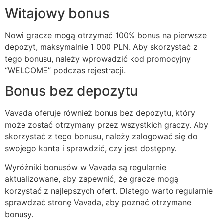
Witajowy bonus
Nowi gracze mogą otrzymać 100% bonus na pierwsze
depozyt, maksymalnie 1 000 PLN. Aby skorzystać z
tego bonusu, należy wprowadzić kod promocyjny
“WELCOME” podczas rejestracji.
Bonus bez depozytu
Vavada oferuje również bonus bez depozytu, który
może zostać otrzymany przez wszystkich graczy. Aby
skorzystać z tego bonusu, należy zalogować się do
swojego konta i sprawdzić, czy jest dostępny.
Wyróżniki bonusów w Vavada są regularnie
aktualizowane, aby zapewnić, że gracze mogą
korzystać z najlepszych ofert. Dlatego warto regularnie
sprawdzać stronę Vavada, aby poznać otrzymane
bonusy.