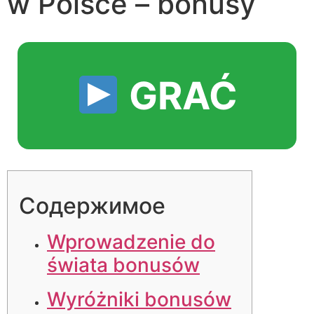
w Polsce – bonusy
GRAĆ
Содержимое
Wprowadzenie do
świata bonusów
Wyróżniki bonusów