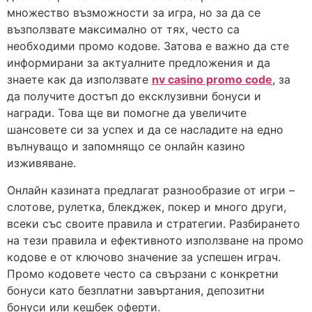
множество възможности за игра, но за да се
възползвате максимално от тях, често са
необходими промо кодове. Затова е важно да сте
информирани за актуалните предложения и да
знаете как да използвате
nv casino promo code
, за
да получите достъп до ексклузивни бонуси и
награди. Това ще ви помогне да увеличите
шансовете си за успех и да се насладите на едно
вълнуващо и запомнящо се онлайн казино
изживяване.
Онлайн казината предлагат разнообразие от игри –
слотове, рулетка, блекджек, покер и много други,
всеки със своите правила и стратегии. Разбирането
на тези правила и ефективното използване на промо
кодове е от ключово значение за успешен играч.
Промо кодовете често са свързани с конкретни
бонуси като безплатни завъртания, депозитни
бонуси или кешбек оферти.