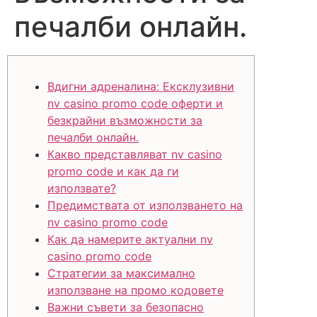
печалби онлайн.
Вдигни адреналина: Ексклузивни
nv casino promo code оферти и
безкрайни възможности за
печалби онлайн.
Какво представляват nv casino
promo code и как да ги
използвате?
Предимствата от използването на
nv casino promo code
Как да намерите актуални nv
casino promo code
Стратегии за максимално
използване на промо кодовете
Важни съвети за безопасно