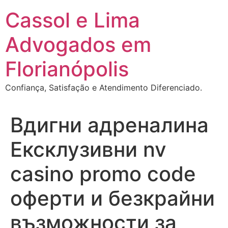
Ir
Cassol e Lima
para
o
Advogados em
conteúdo
Florianópolis
Confiança, Satisfação e Atendimento Diferenciado.
Вдигни адреналина
Ексклузивни nv
casino promo code
оферти и безкрайни
възможности за