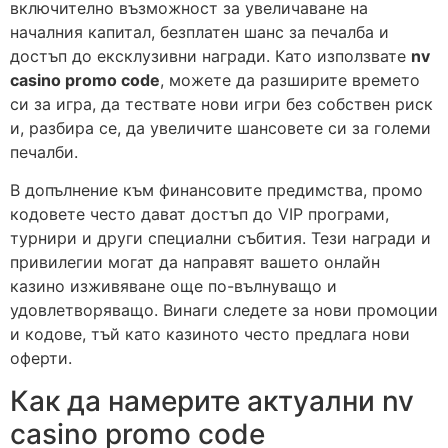
включително възможност за увеличаване на
началния капитал, безплатен шанс за печалба и
достъп до ексклузивни награди. Като използвате
nv
casino promo code
, можете да разширите времето
си за игра, да тествате нови игри без собствен риск
и, разбира се, да увеличите шансовете си за големи
печалби.
В допълнение към финансовите предимства, промо
кодовете често дават достъп до VIP програми,
турнири и други специални събития. Тези награди и
привилегии могат да направят вашето онлайн
казино изживяване още по-вълнуващо и
удовлетворяващо. Винаги следете за нови промоции
и кодове, тъй като казиното често предлага нови
оферти.
Как да намерите актуални nv
casino promo code