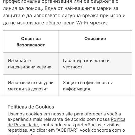
професионална организация или се свържете с
линия за помощ. Една от най-важните мерки за
защита е да използвате сигурна връзка при игра и
да не използвате обществени Wi-Fi мрежи.
Съвет за
Описание
безопасност
Избирайте
Гарантира качество и
лицензирани казина
честност.
Използвайте сигурни
Защита на финансовата
методи за депозит
информация.
Управлявайте
Играйте отговорно и не
Políticas de Cookies
бюджета
прекалявайте.
Usamos cookies em nosso site para oferecer a você a
experiência mais relevante de acordo com nossa
Política
de Privacidade
, lembrando suas preferências e visitas
Потърсете помощ,
Не се срамувайте да
repetidas. Ao clicar em “ACEITAR”, você concorda com o
ако имате проблем
потърсите професионална