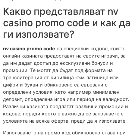
Какво представляват nv
casino promo code и как да
ги използвате?
nv casino promo code
са специални кодове, които
онлайн казината предоставят на своите играчи, за
да им дадат достъп до ексклузивни бонуси и
промоции. Те могат да бъдат под формата на
транслитерация от кирилица към латиница или
цифри и букви и обикновено са свързани с
определени условия, като например минимален
депозит, определена игра или период на валидност.
Различни казината предлагат различни промоции и
кодове, поради което е важно да се запознаете с
условията на всяка оферта, преди да я използвате.
Използването на промо код обикновено става при