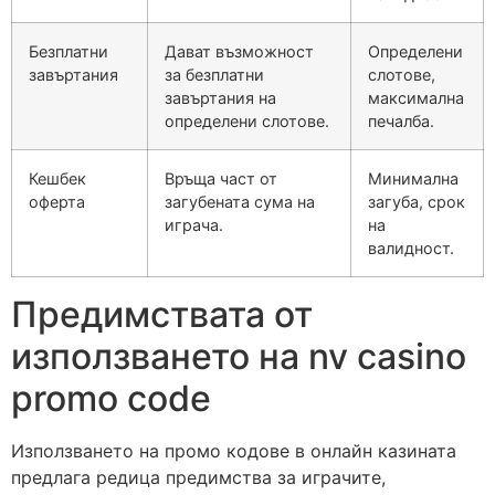
Безплатни
Дават възможност
Определени
завъртания
за безплатни
слотове,
завъртания на
максимална
определени слотове.
печалба.
Кешбек
Връща част от
Минимална
оферта
загубената сума на
загуба, срок
играча.
на
валидност.
Предимствата от
използването на nv casino
promo code
Използването на промо кодове в онлайн казината
предлага редица предимства за играчите,