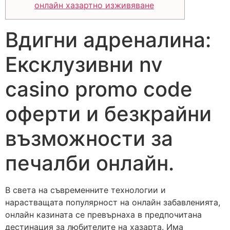
онлайн хазартно изживяване
Вдигни адреналина:
Ексклузивни nv
casino promo code
оферти и безкрайни
възможности за
печалби онлайн.
В света на съвременните технологии и
нарастващата популярност на онлайн забавленията,
онлайн казината се превърнаха в предпочитана
дестинация за любителите на хазарта. Има