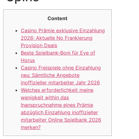
Content
Casino Prämie exklusive Einzahlung
2026: Aktuelle No Frankierung
Provision Deals
Beste Spielbank-Boni für Eye of
Horus
Casino Freispiele ohne Einzahlung
neu: Sämtliche Angebote
inoffizieller mitarbeiter Jahr 2026
Welches erforderlichkeit meine
wenigkeit within das
Inanspruchnahme eines Prämie
abzüglich Einzahlung inoffizieller
mitarbeiter Online Spielbank 2026
merken?