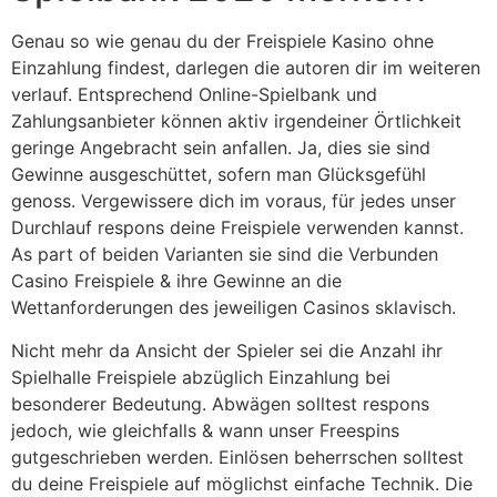
Genau so wie genau du der Freispiele Kasino ohne
Einzahlung findest, darlegen die autoren dir im weiteren
verlauf. Entsprechend Online-Spielbank und
Zahlungsanbieter können aktiv irgendeiner Örtlichkeit
geringe Angebracht sein anfallen. Ja, dies sie sind
Gewinne ausgeschüttet, sofern man Glücksgefühl
genoss. Vergewissere dich im voraus, für jedes unser
Durchlauf respons deine Freispiele verwenden kannst.
As part of beiden Varianten sie sind die Verbunden
Casino Freispiele & ihre Gewinne an die
Wettanforderungen des jeweiligen Casinos sklavisch.
Nicht mehr da Ansicht der Spieler sei die Anzahl ihr
Spielhalle Freispiele abzüglich Einzahlung bei
besonderer Bedeutung. Abwägen solltest respons
jedoch, wie gleichfalls & wann unser Freespins
gutgeschrieben werden. Einlösen beherrschen solltest
du deine Freispiele auf möglichst einfache Technik. Die