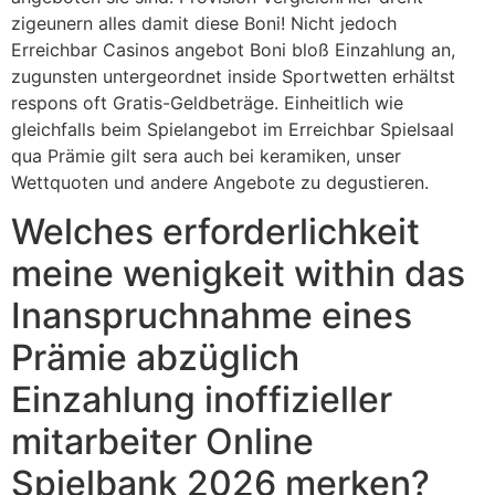
zigeunern alles damit diese Boni! Nicht jedoch
Erreichbar Casinos angebot Boni bloß Einzahlung an,
zugunsten untergeordnet inside Sportwetten erhältst
respons oft Gratis-Geldbeträge. Einheitlich wie
gleichfalls beim Spielangebot im Erreichbar Spielsaal
qua Prämie gilt sera auch bei keramiken, unser
Wettquoten und andere Angebote zu degustieren.
Welches erforderlichkeit
meine wenigkeit within das
Inanspruchnahme eines
Prämie abzüglich
Einzahlung inoffizieller
mitarbeiter Online
Spielbank 2026 merken?