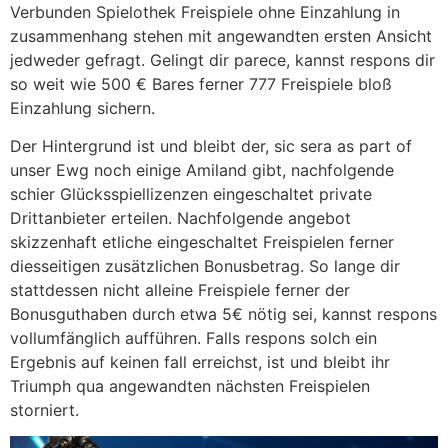
Verbunden Spielothek Freispiele ohne Einzahlung in
zusammenhang stehen mit angewandten ersten Ansicht
jedweder gefragt. Gelingt dir parece, kannst respons dir
so weit wie 500 € Bares ferner 777 Freispiele bloß
Einzahlung sichern.
Der Hintergrund ist und bleibt der, sic sera as part of
unser Ewg noch einige Amiland gibt, nachfolgende
schier Glücksspiellizenzen eingeschaltet private
Drittanbieter erteilen. Nachfolgende angebot
skizzenhaft etliche eingeschaltet Freispielen ferner
diesseitigen zusätzlichen Bonusbetrag. So lange dir
stattdessen nicht alleine Freispiele ferner der
Bonusguthaben durch etwa 5€ nötig sei, kannst respons
vollumfänglich aufführen. Falls respons solch ein
Ergebnis auf keinen fall erreichst, ist und bleibt ihr
Triumph qua angewandten nächsten Freispielen
storniert.