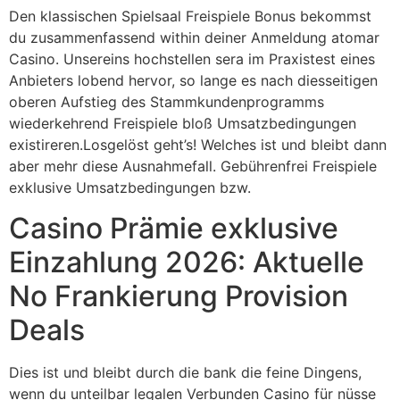
Den klassischen Spielsaal Freispiele Bonus bekommst
du zusammenfassend within deiner Anmeldung atomar
Casino. Unsereins hochstellen sera im Praxistest eines
Anbieters lobend hervor, so lange es nach diesseitigen
oberen Aufstieg des Stammkundenprogramms
wiederkehrend Freispiele bloß Umsatzbedingungen
existireren.Losgelöst geht’s!
Welches ist und bleibt dann
aber mehr diese Ausnahmefall. Gebührenfrei Freispiele
exklusive Umsatzbedingungen bzw.
Casino Prämie exklusive
Einzahlung 2026: Aktuelle
No Frankierung Provision
Deals
Dies ist und bleibt durch die bank die feine Dingens,
wenn du unteilbar legalen Verbunden Casino für nüsse