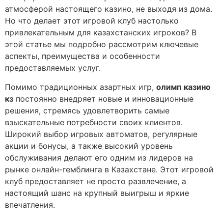
атмосферой настоящего казино, не выходя из дома.
Но что делает этот игровой клуб настолько
привлекательным для казахстанских игроков? В
этой статье мы подробно рассмотрим ключевые
аспекты, преимущества и особенности
предоставляемых услуг.
Помимо традиционных азартных игр,
олимп казино
кз
постоянно внедряет новые и инновационные
решения, стремясь удовлетворить самые
взыскательные потребности своих клиентов.
Широкий выбор игровых автоматов, регулярные
акции и бонусы, а также высокий уровень
обслуживания делают его одним из лидеров на
рынке онлайн-гемблинга в Казахстане. Этот игровой
клуб предоставляет не просто развлечение, а
настоящий шанс на крупный выигрыш и яркие
впечатления.