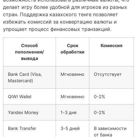
делает игру более удобной для игроков из разных
стран. Поддержка казахского тенге позволяет
избежать комиссий за конвертацию валюты и
упрощает процесс финансовых транзакций.
Способ
Срок
Комиссия
пополнения/
обработки
вывода
Bank Card (Visa,
Мгновенно
Отсутствует
Mastercard)
QIWI Wallet
Мгновенно
0-2%
Yandex Money
1-3 дня
0-2%
Bank Transfer
3-5 дней
В зависимости
от банка