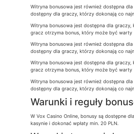
Witryna bonusowa jest również dostępna dla
dostępny dla graczy, którzy dokonają co na
Witryna bonusowa jest dostępna dla graczy,
gracz otrzyma bonus, który może być warty
Witryna bonusowa jest również dostępna dla
dostępny dla graczy, którzy dokonają co na
Witryna bonusowa jest dostępna dla graczy,
gracz otrzyma bonus, który może być warty
Witryna bonusowa jest również dostępna dla
dostępny dla graczy, którzy dokonają co na
Warunki i reguły bonu
W Vox Casino Online, bonusy są dostępne dla
kasynie i dokonać wpłaty min. 20 PLN.