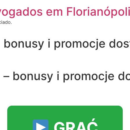
vogados em Florianópol
ciado.
 bonusy i promocje dos
 – bonusy i promocje d
GRAĆ