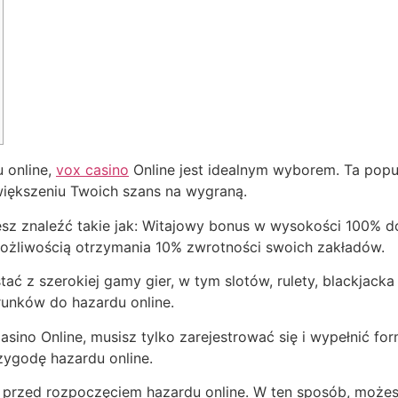
u online,
vox casino
Online jest idealnym wyborem. Ta popu
iększeniu Twoich szans na wygraną.
sz znaleźć takie jak: Witajowy bonus w wysokości 100% d
ożliwością otrzymania 10% zwrotności swoich zakładów.
ć z szerokiej gamy gier, w tym slotów, rulety, blackjacka
unków do hazardu online.
ino Online, musisz tylko zarejestrować się i wypełnić for
zygodę hazardu online.
n przed rozpoczęciem hazardu online. W ten sposób, może