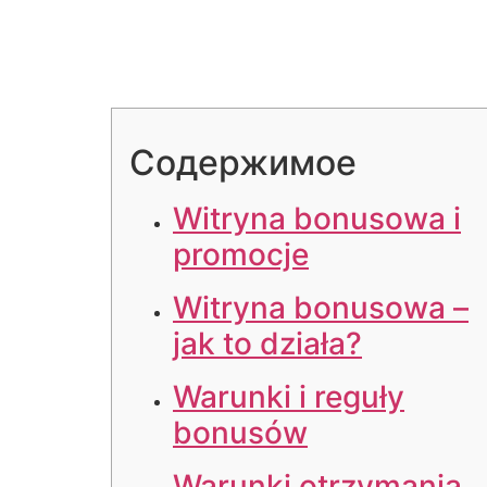
Содержимое
Witryna bonusowa i
promocje
Witryna bonusowa –
jak to działa?
Warunki i reguły
bonusów
Warunki otrzymania