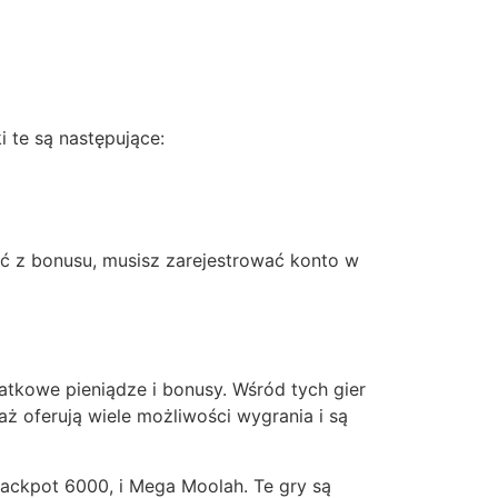
 te są następujące:
ać z bonusu, musisz zarejestrować konto w
tkowe pieniądze i bonusy. Wśród tych gier
aż oferują wiele możliwości wygrania i są
Jackpot 6000, i Mega Moolah. Te gry są