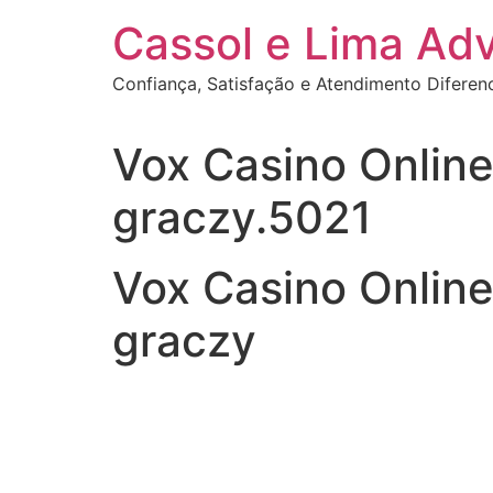
Ir
Cassol e Lima Ad
para
o
Confiança, Satisfação e Atendimento Diferen
conteúdo
Vox Casino Online
graczy.5021
Vox Casino Online
graczy