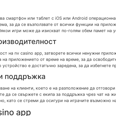
ябва смартфон или таблет с iOS или Android операционн
ма, за да се възползвате от всички функции на прило
 Някои игри може да изискват по-голям обем памет на 
оизводителност
ост на nv casino app, затворете всички ненужни прило
 на приложението от време на време, за да освободит
о устройство е достатъчно заредена, за да избегнете п
 и поддръжка
жване на клиенти, което е на разположение да отговор
е да се свържете с екипа за поддръжка чрез чат на ж
но, като се стреми да осигури на играчите възможно 
sino app