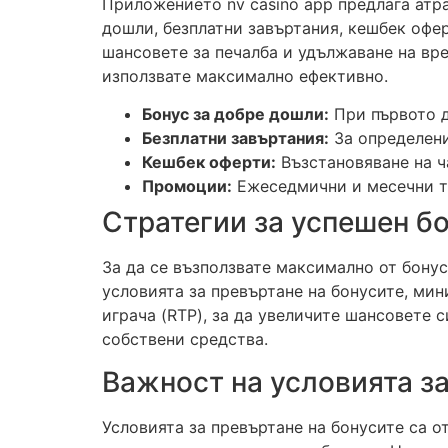
Приложението nv casino app предлага атр
дошли, безплатни завъртания, кешбек офер
шансовете за печалба и удължаване на врем
използвате максимално ефективно.
Бонус за добре дошли:
При първото д
Безплатни завъртания:
За определени
Кешбек оферти:
Възстановяване на ча
Промоции:
Ежеседмични и месечни т
Стратегии за успешен б
За да се възползвате максимално от бонус
условията за превъртане на бонусите, ми
играча (RTP), за да увеличите шансовете с
собствени средства.
Важност на условията з
Условията за превъртане на бонусите са о