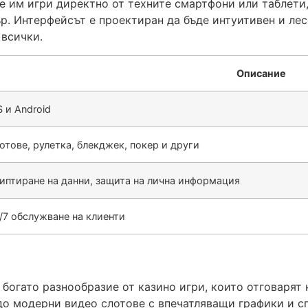
е им игри директно от техните смартфони или таблети
р. Интерфейсът е проектиран да бъде интуитивен и лес
 всички.
Описание
S и Android
отове, рулетка, блекджек, покер и други
иптиране на данни, защита на лична информация
/7 обслужване на клиенти
 богато разнообразие от казино игри, които отговарят 
до модерни видео слотове с впечатляващи графики и с