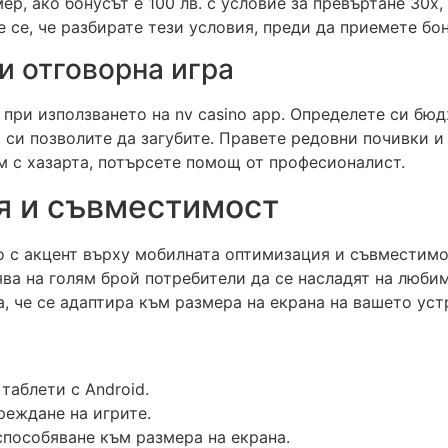
р, ако бонусът е 100 лв. с условие за превъртане 30x,
 се, че разбирате тези условия, преди да приемете бон
и отговорна игра
при използването на nv casino app. Определете си бюд
 си позволите да загубите. Правете редовни почивки и 
м с хазарта, потърсете помощ от професионалист.
я и съвместимост
о с акцент върху мобилната оптимизация и съвместимос
ява на голям брой потребители да се насладят на люби
а, че се адаптира към размера на екрана на вашето ус
аблети с Android.
еждане на игрите.
пособяване към размера на екрана.