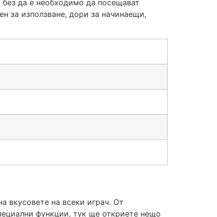
, без да е необходимо да посещават
ен за използване, дори за начинаещи,
на вкусовете на всеки играч. От
пециални функции, тук ще откриете нещо