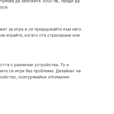
 трябва да заложите 3000 лв., преди да
уса.
жет за игра и се придържайте към него.
не играйте, когато сте стресирани или
тта с различни устройства. То е
мите си игри без проблеми. Дизайнът на
тройство, осигурявайки оптимално