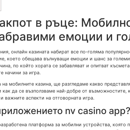
акпот в ръце: Мобилно
забравими емоции и г
ния, онлайн казината набират все по-голяма популярно
ие, което обещава вълнуващи емоции и шанс за големи 
ина, по който хората се забавляват и опитват късмета
е начини за игра.
 на мобилните казина, ще разгледаме какво представля
 как да се възползваме най-добре от възможностите, 
 и важните аспекти на отговорната игра.
приложението nv casino app
разработена платформа за мобилни устройства, която п