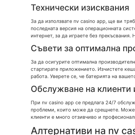
Технически изисквания
За да използвате nv casino app, ще ви тр
последната версия на операционната систе
интернет, за да играете без прекъсвания.
Съвети за оптимална пр
За да осигурите оптимална производителн
стартирате приложението. Изчистете кеша
работа. Уверете се, че батерията на вашет
Обслужване на клиенти
При nv casino app се предлага 24/7 обслу
проблеми, които може да срещнете. Может
клиенти е много отзивчиво и професионал
Алтернативи на nv ca