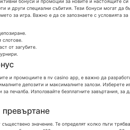
активни бонуси и промоции за новите и настоящите си 
ти и други специални събития. Тези бонуси могат да б
ето за игра. Важно е да се запознаете с условията за 
епозиране.
 слотове.
ст от загубите.
урнири.
онус
ите и промоциите в nv casino app, е важно да разрабо
нималните депозити и максималните залози. Изберете и
и за печалба. Използвайте безплатните завъртания, за д
а превъртане
т съществено значение. Те определят колко пъти трябва