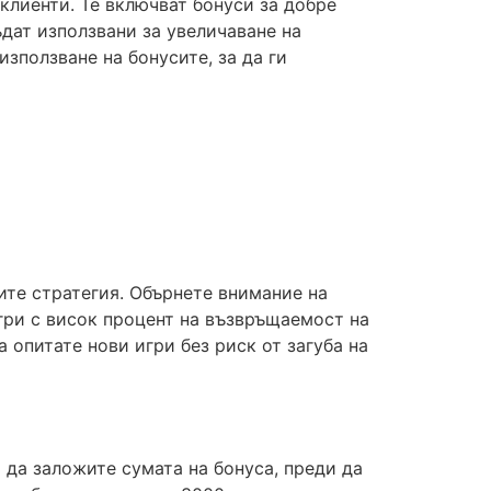
клиенти. Те включват бонуси за добре
ъдат използвани за увеличаване на
използване на бонусите, за да ги
тите стратегия. Обърнете внимание на
гри с висок процент на възвръщаемост на
а опитате нови игри без риск от загуба на
 да заложите сумата на бонуса, преди да