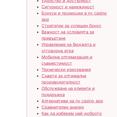
Удобство и достъпност
Сигурност и надеждност
Бонуси и промоции в nv casino
app
Стратегии за успешен бонус
Важност на условията за
превъртане
Управление на бюджета и
отговорна игра
Мобилна оптимизация и
съвместимост
Технически изисквания
Съвети за оптимална
производителност
Обслужване на клиенти и
поддръжка
Алтернативи на nv casino app
Сравнителен анализ
Как да изберем най-доброто