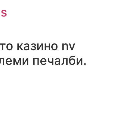
is
то казино nv
олеми печалби.