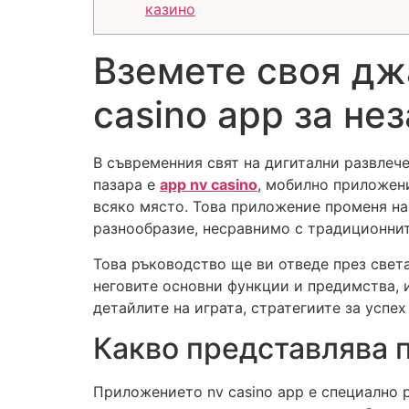
казино
Вземете своя дж
casino app за не
В съвременния свят на дигитални развлече
пазара е
app nv casino
, мобилно приложен
всяко място. Това приложение променя нач
разнообразие, несравнимo с традиционнит
Това ръководство ще ви отведе през света
неговите основни функции и предимства, и
детайлите на играта, стратегиите за успех
Какво представлява 
Приложението nv casino app е специално 