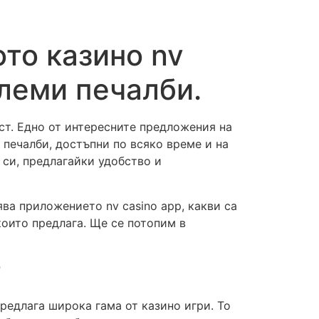
то казино nv
олеми печалби.
ст. Едно от интересните предложения на
печалби, достъпни по всяко време и на
 си, предлагайки удобство и
ва приложението nv casino app, какви са
които предлага. Ще се потопим в
?
редлага широка гама от казино игри. То