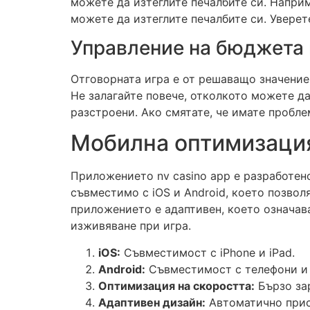
можете да изтеглите печалбите си. Наприме
можете да изтеглите печалбите си. Уверете
Управление на бюджета 
Отговорната игра е от решаващо значение 
Не залагайте повече, отколкото можете да
разстроени. Ако смятате, че имате пробле
Мобилна оптимизаци
Приложението nv casino app е разработен
съвместимо с iOS и Android, което позвол
приложението е адаптивен, което означав
изживяване при игра.
iOS:
Съвместимост с iPhone и iPad.
Android:
Съвместимост с телефони и т
Оптимизация на скоростта:
Бързо зар
Адаптивен дизайн:
Автоматично прис