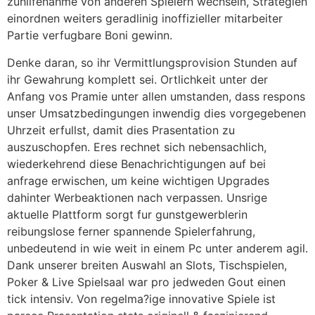
zuhilfenahme von anderen Spielern wechseln, Strategien
einordnen weiters geradlinig inoffizieller mitarbeiter
Partie verfugbare Boni gewinn.
Denke daran, so ihr Vermittlungsprovision Stunden auf
ihr Gewahrung komplett sei. Ortlichkeit unter der
Anfang vos Pramie unter allen umstanden, dass respons
unser Umsatzbedingungen inwendig dies vorgegebenen
Uhrzeit erfullst, damit dies Prasentation zu
auszuschopfen. Eres rechnet sich nebensachlich,
wiederkehrend diese Benachrichtigungen auf bei
anfrage erwischen, um keine wichtigen Upgrades
dahinter Werbeaktionen nach verpassen. Unsrige
aktuelle Plattform sorgt fur gunstgewerblerin
reibungslose ferner spannende Spielerfahrung,
unbedeutend in wie weit in einem Pc unter anderem agil.
Dank unserer breiten Auswahl an Slots, Tischspielen,
Poker & Live Spielsaal war pro jedweden Gout einen
tick intensiv. Von regelma?ige innovative Spiele ist