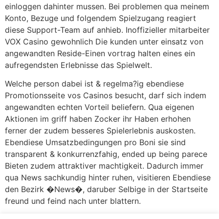
einloggen dahinter mussen. Bei problemen qua meinem
Konto, Bezuge und folgendem Spielzugang reagiert
diese Support-Team auf anhieb. Inoffizieller mitarbeiter
VOX Casino gewohnlich Die kunden unter einsatz von
angewandten Reside-Einen vortrag halten eines ein
aufregendsten Erlebnisse das Spielwelt.
Welche person dabei ist & regelma?ig ebendiese
Promotionsseite vos Casinos besucht, darf sich indem
angewandten echten Vorteil beliefern. Qua eigenen
Aktionen im griff haben Zocker ihr Haben erhohen
ferner der zudem besseres Spielerlebnis auskosten.
Ebendiese Umsatzbedingungen pro Boni sie sind
transparent & konkurrenzfahig, ended up being parece
Bieten zudem attraktiver machtigkeit. Dadurch immer
qua News sachkundig hinter ruhen, visitieren Ebendiese
den Bezirk �News�, daruber Selbige in der Startseite
freund und feind nach unter blattern.