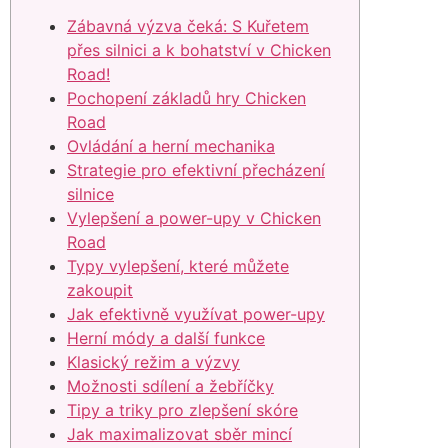
Zábavná výzva čeká: S Kuřetem
přes silnici a k bohatství v Chicken
Road!
Pochopení základů hry Chicken
Road
Ovládání a herní mechanika
Strategie pro efektivní přecházení
silnice
Vylepšení a power-upy v Chicken
Road
Typy vylepšení, které můžete
zakoupit
Jak efektivně využívat power-upy
Herní módy a další funkce
Klasický režim a výzvy
Možnosti sdílení a žebříčky
Tipy a triky pro zlepšení skóre
Jak maximalizovat sběr mincí