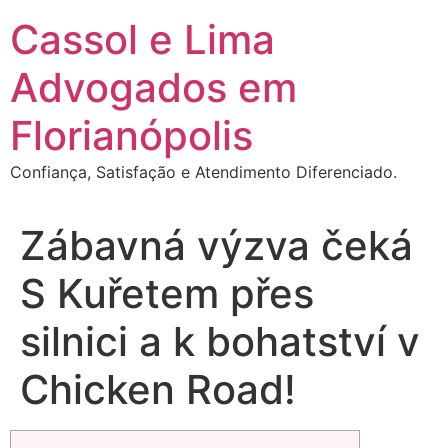
Ir
Cassol e Lima
para
o
Advogados em
conteúdo
Florianópolis
Confiança, Satisfação e Atendimento Diferenciado.
Zábavná výzva čeká
S Kuřetem přes
silnici a k bohatství v
Chicken Road!