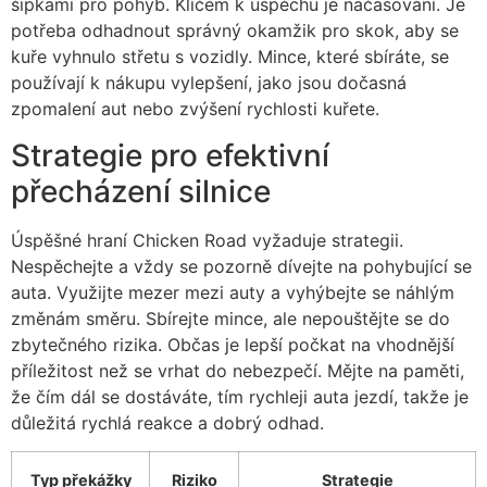
šipkami pro pohyb. Klíčem k úspěchu je načasování. Je
potřeba odhadnout správný okamžik pro skok, aby se
kuře vyhnulo střetu s vozidly. Mince, které sbíráte, se
používají k nákupu vylepšení, jako jsou dočasná
zpomalení aut nebo zvýšení rychlosti kuřete.
Strategie pro efektivní
přecházení silnice
Úspěšné hraní Chicken Road vyžaduje strategii.
Nespěchejte a vždy se pozorně dívejte na pohybující se
auta. Využijte mezer mezi auty a vyhýbejte se náhlým
změnám směru. Sbírejte mince, ale nepouštějte se do
zbytečného rizika. Občas je lepší počkat na vhodnější
příležitost než se vrhat do nebezpečí. Mějte na paměti,
že čím dál se dostáváte, tím rychleji auta jezdí, takže je
důležitá rychlá reakce a dobrý odhad.
Typ překážky
Riziko
Strategie