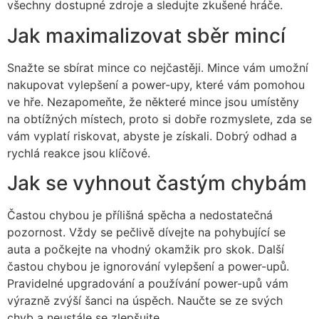
všechny dostupné zdroje a sledujte zkušené hráče.
Jak maximalizovat sběr mincí
Snažte se sbírat mince co nejčastěji. Mince vám umožní
nakupovat vylepšení a power-upy, které vám pomohou
ve hře. Nezapomeňte, že některé mince jsou umístěny
na obtížných místech, proto si dobře rozmyslete, zda se
vám vyplatí riskovat, abyste je získali. Dobrý odhad a
rychlá reakce jsou klíčové.
Jak se vyhnout častým chybám
Častou chybou je přílišná spěcha a nedostatečná
pozornost. Vždy se pečlivě dívejte na pohybující se
auta a počkejte na vhodný okamžik pro skok. Další
častou chybou je ignorování vylepšení a power-upů.
Pravidelné upgradování a používání power-upů vám
výrazně zvýší šanci na úspěch. Naučte se ze svých
chyb a neustále se zlepšujte.