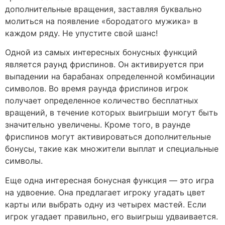
дополнительные вращения, заставляя буквально
молиться на появление «бородатого мужика» в
каждом ряду. Не упустите свой шанс!
Одной из самых интересных бонусных функций
является раунд фриспинов. Он активируется при
выпадении на барабанах определенной комбинации
символов. Во время раунда фриспинов игрок
получает определенное количество бесплатных
вращений, в течение которых выигрыши могут быть
значительно увеличены. Кроме того, в раунде
фриспинов могут активироваться дополнительные
бонусы, такие как множители выплат и специальные
символы.
Еще одна интересная бонусная функция — это игра
на удвоение. Она предлагает игроку угадать цвет
карты или выбрать одну из четырех мастей. Если
игрок угадает правильно, его выигрыш удваивается.