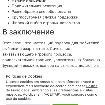
Наличие лицензии
Положительная репутация
Разнообразие способов оплаты
Круглосуточная служба поддержки
Широкий выбор игровых автоматов
В заключение
Этот слот – это настоящий подарок для любителей
рыбалки и азартных игр. Сочетание
захватывающего игрового процесса,
привлекательной графики, увлекательных бонусных
функций и высоких шансов на выигрыш делают его
одним из самых популярных слотов в онлайн-
Políticas de Cookies
казино. Не упустите свой шанс ощутить вкус
Usamos cookies em nosso site para oferecer a você a
настоящей победы и сорвать куш, поймав свою
experiência mais relevante de acordo com nossa
Política
удачу! Помните об ответственной игре и
de Privacidade
, lembrando suas preferências e visitas
наслаждайтесь каждым моментом, проведенным за
repetidas. Ao clicar em “ACEITAR”, você concorda com o
uso de cookies.
барабанами, ведь именно в этом заключается
настоящий азарт.