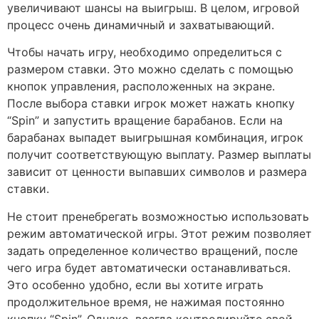
увеличивают шансы на выигрыш. В целом, игровой
процесс очень динамичный и захватывающий.
Чтобы начать игру, необходимо определиться с
размером ставки. Это можно сделать с помощью
кнопок управления, расположенных на экране.
После выбора ставки игрок может нажать кнопку
“Spin” и запустить вращение барабанов. Если на
барабанах выпадет выигрышная комбинация, игрок
получит соответствующую выплату. Размер выплаты
зависит от ценности выпавших символов и размера
ставки.
Не стоит пренебрегать возможностью использовать
режим автоматической игры. Этот режим позволяет
задать определенное количество вращений, после
чего игра будет автоматически останавливаться.
Это особенно удобно, если вы хотите играть
продолжительное время, не нажимая постоянно
кнопку “Spin”. Однако, всегда контролируйте свой