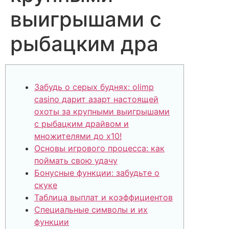
выигрышами с
рыбацким дра
Забудь о серых буднях: olimp
casino дарит азарт настоящей
охоты за крупными выигрышами
с рыбацким драйвом и
множителями до x10!
Основы игрового процесса: как
поймать свою удачу
Бонусные функции: забудьте о
скуке
Таблица выплат и коэффициентов
Специальные символы и их
функции