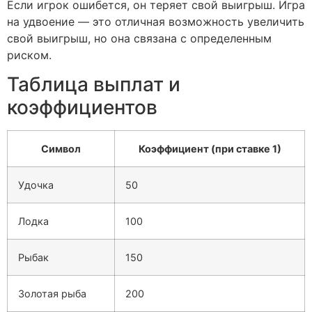
Если игрок ошибется, он теряет свой выигрыш. Игра
на удвоение — это отличная возможность увеличить
свой выигрыш, но она связана с определенным
риском.
Таблица выплат и
коэффициентов
Символ
Коэффициент (при ставке 1)
Удочка
50
Лодка
100
Рыбак
150
Золотая рыба
200