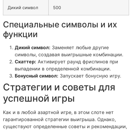
Дикий символ
500
Специальные символы и их
функции
Дикий символ:
Заменяет любые другие
символы, создавая выигрышные комбинации.
Скаттер:
Активирует раунд фриспинов при
выпадении в определенной комбинации.
Бонусный символ:
Запускает бонусную игру.
Стратегии и советы для
успешной игры
Как и в любой азартной игре, в этом слоте нет
гарантированной стратегии выигрыша. Однако,
существуют определенные советы и рекомендации,