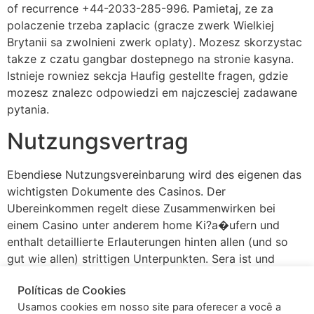
of recurrence +44-2033-285-996. Pamietaj, ze za
polaczenie trzeba zaplacic (gracze zwerk Wielkiej
Brytanii sa zwolnieni zwerk oplaty). Mozesz skorzystac
takze z czatu gangbar dostepnego na stronie kasyna.
Istnieje rowniez sekcja Haufig gestellte fragen, gdzie
mozesz znalezc odpowiedzi em najczesciej zadawane
pytania.
Nutzungsvertrag
Ebendiese Nutzungsvereinbarung wird des eigenen das
wichtigsten Dokumente des Casinos. Der
Ubereinkommen regelt diese Zusammenwirken bei
einem Casino unter anderem home Ki?a�ufern und
enthalt detaillierte Erlauterungen hinten allen (und so
gut wie allen) strittigen Unterpunkten. Sera ist und
bleibt von dort tunlich, selbige Ubereinkommen
Políticas de Cookies
grundlich dahinter entziffern, vorher Sie das Spiel
Usamos cookies em nosso site para oferecer a você a
vortragen. Eine Vergehen gegen selbige Allgemeinen