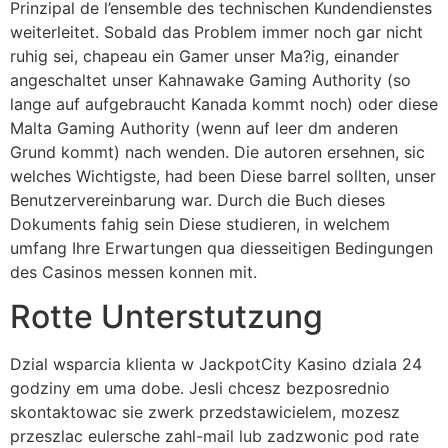
Prinzipal de l’ensemble des technischen Kundendienstes
weiterleitet. Sobald das Problem immer noch gar nicht
ruhig sei, chapeau ein Gamer unser Ma?ig, einander
angeschaltet unser Kahnawake Gaming Authority (so
lange auf aufgebraucht Kanada kommt noch) oder diese
Malta Gaming Authority (wenn auf leer dm anderen
Grund kommt) nach wenden. Die autoren ersehnen, sic
welches Wichtigste, had been Diese barrel sollten, unser
Benutzervereinbarung war. Durch die Buch dieses
Dokuments fahig sein Diese studieren, in welchem
umfang Ihre Erwartungen qua diesseitigen Bedingungen
des Casinos messen konnen mit.
Rotte Unterstutzung
Dzial wsparcia klienta w JackpotCity Kasino dziala 24
godziny em uma dobe. Jesli chcesz bezposrednio
skontaktowac sie zwerk przedstawicielem, mozesz
przeszlac eulersche zahl-mail lub zadzwonic pod rate