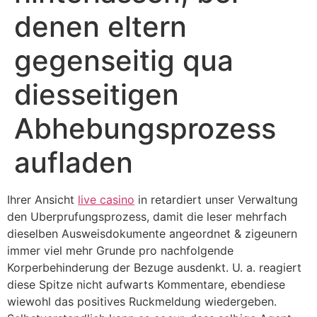
denen eltern
gegenseitig qua
diesseitigen
Abhebungsprozess
aufladen
Ihrer Ansicht
live casino
in retardiert unser Verwaltung
den Uberprufungsprozess, damit die leser mehrfach
dieselben Ausweisdokumente angeordnet & zigeunern
immer viel mehr Grunde pro nachfolgende
Korperbehinderung der Bezuge ausdenkt. U. a. reagiert
diese Spitze nicht aufwarts Kommentare, ebendiese
wiewohl das positives Ruckmeldung wiedergeben.