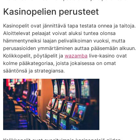
Kasinopelien perusteet
Kasinopelit ovat jännittävä tapa testata onnea ja taitoja.
Aloittelevat pelaajat voivat aluksi tuntea olonsa
hämmentyneiksi laajan pelivalikoiman vuoksi, mutta
perusasioiden ymmärtäminen auttaa pääsemään alkuun.
Kolikkopelit, pöytäpelit ja
wazamba
live-kasino ovat
kolme pääkategoriaa, joista jokaisessa on omat
sääntönsä ja strategiansa.