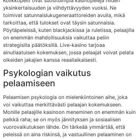
Kolikkopelit ovat suosituimpia kasinopelejä niiden
yksinkertaisuuden ja viihdyttävyyden vuoksi. Ne
toimivat satunnaislukugeneraattoreiden avulla, mikä
tarkoittaa, että tulokset ovat täysin satunnaisia.
Pöytäpeleissä, kuten blackjackissa ja ruletissa, pelaajilla
on enemmän mahdollisuuksia vaikuttaa peliin
strategisilla päätöksillä. Live-kasino tarjoaa
ainutlaatuisen kokemuksen, jossa pelaajat voivat pelata
oikeiden jakajien kanssa reaaliaikaisesti.
Psykologian vaikutus
pelaamiseen
Pelaamisen psykologia on mielenkiintoinen aihe, joka
voi vaikuttaa merkittävästi pelaajan kokemukseen.
Monille pelaajille kasinoon meneminen on enemmän kuin
pelkkä raha; se on myös jännityksen ja sosiaalisen
vuorovaikutuksen lähde. On tärkeää ymmärtää, että
peleissä on aina riskinsä, ja vastuullinen pelaaminen on