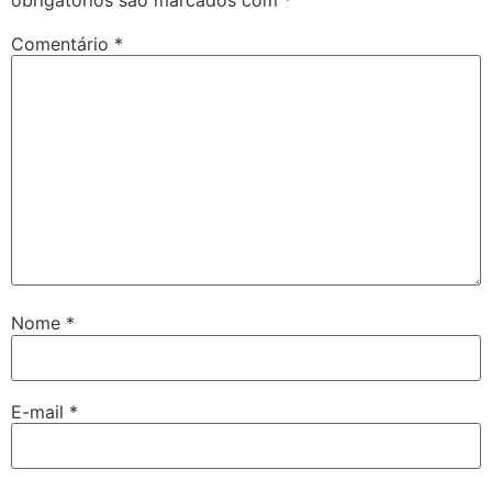
Comentário
*
Nome
*
E-mail
*