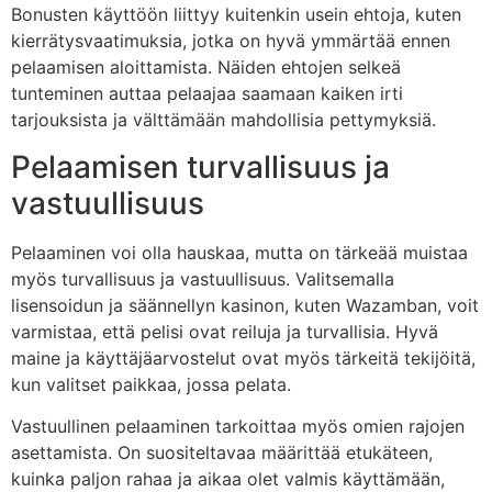
Bonusten käyttöön liittyy kuitenkin usein ehtoja, kuten
kierrätysvaatimuksia, jotka on hyvä ymmärtää ennen
pelaamisen aloittamista. Näiden ehtojen selkeä
tunteminen auttaa pelaajaa saamaan kaiken irti
tarjouksista ja välttämään mahdollisia pettymyksiä.
Pelaamisen turvallisuus ja
vastuullisuus
Pelaaminen voi olla hauskaa, mutta on tärkeää muistaa
myös turvallisuus ja vastuullisuus. Valitsemalla
lisensoidun ja säännellyn kasinon, kuten Wazamban, voit
varmistaa, että pelisi ovat reiluja ja turvallisia. Hyvä
maine ja käyttäjäarvostelut ovat myös tärkeitä tekijöitä,
kun valitset paikkaa, jossa pelata.
Vastuullinen pelaaminen tarkoittaa myös omien rajojen
asettamista. On suositeltavaa määrittää etukäteen,
kuinka paljon rahaa ja aikaa olet valmis käyttämään,