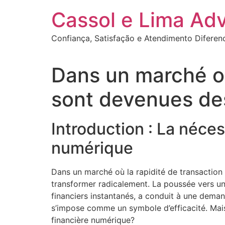
Ir
Cassol e Lima Ad
para
o
Confiança, Satisfação e Atendimento Diferen
conteúdo
Dans un marché où 
sont devenues des
Introduction : La néce
numérique
Dans un marché où la rapidité de transaction e
transformer radicalement. La poussée vers une
financiers instantanés, a conduit à une deman
s’impose comme un symbole d’efficacité. Mais 
financière numérique?