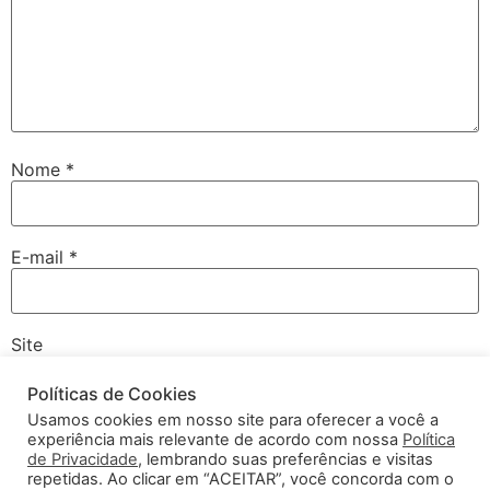
Nome
*
E-mail
*
Site
Políticas de Cookies
Usamos cookies em nosso site para oferecer a você a
experiência mais relevante de acordo com nossa
Política
Salvar meus dados neste navegador para a próxima vez
de Privacidade
, lembrando suas preferências e visitas
que eu comentar.
repetidas. Ao clicar em “ACEITAR”, você concorda com o