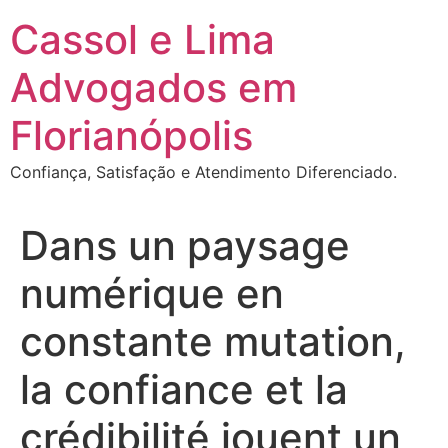
Ir
Cassol e Lima
para
o
Advogados em
conteúdo
Florianópolis
Confiança, Satisfação e Atendimento Diferenciado.
Dans un paysage
numérique en
constante mutation,
la confiance et la
crédibilité jouent un