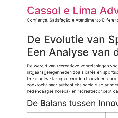
Ir
Cassol e Lima Ad
para
o
Confiança, Satisfação e Atendimento Diferen
conteúdo
De Evolutie van 
Een Analyse van d
De wereld van recreatieve voorzieningen voo
uitgaansgelegenheden zoals cafés en sportsch
Deze ontwikkelingen worden beïnvloed door 
zoektocht naar authentieke sociale ervaringe
hedendaagse horeca- en recreatieconcept dat 
De Balans tussen Innova