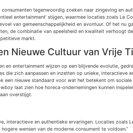
 consumenten tegenwoordig zoeken naar zingeving en authen
ëntieel entertainment’ stijgen, waarmee locaties zoals Le 
evoel van gemeenschappelijkheid en avontuur. Of het nu gaa
ten, de combinatie van speelsheid en kwaliteit verhoogt de
petitieve markt.
en Nieuwe Cultuur van Vrije Ti
n en entertainment wijzen op een blijvende evolutie, gedr
s die zich aanpassen en inzetten op unieke, interactieve er
ook een nieuwe standaard voor wat het betekent om sociale
Cowboy
laat zien hoe horeca-ondernemingen kunnen inspelen
aan overstijgt.
ve, interactieve en authentieke ervaringen. Locaties zoals 
de hogere wensen van de moderne consument te voldoen.”