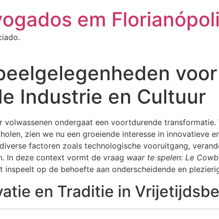
vogados em Florianópol
ciado.
Speelgelegenheden voo
e Industrie en Cultuur
r volwassenen ondergaat een voortdurende transformatie. W
olen, zien we nu een groeiende interesse in innovatieve e
diverse factoren zoals technologische vooruitgang, veran
n. In deze context vormt de vraag
waar te spelen: Le Cow
inspeelt op de behoefte aan onderscheidende en plezierige 
tie en Traditie in Vrijetijdsb