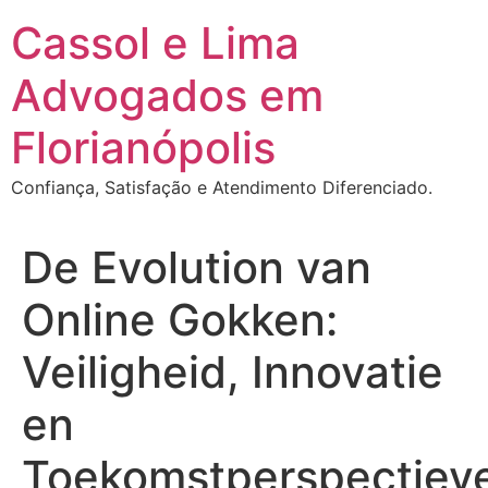
Ir
Cassol e Lima
para
o
Advogados em
conteúdo
Florianópolis
Confiança, Satisfação e Atendimento Diferenciado.
De Evolution van
Online Gokken:
Veiligheid, Innovatie
en
Toekomstperspectiev