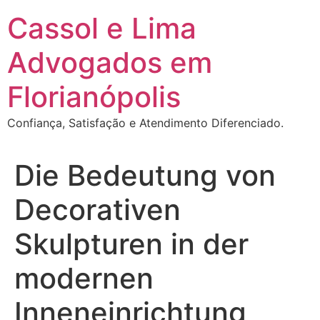
Ir
Cassol e Lima
para
o
Advogados em
conteúdo
Florianópolis
Confiança, Satisfação e Atendimento Diferenciado.
Die Bedeutung von
Decorativen
Skulpturen in der
modernen
Inneneinrichtung