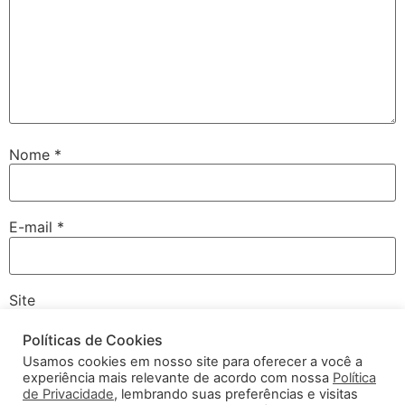
Nome
*
E-mail
*
Site
Políticas de Cookies
Usamos cookies em nosso site para oferecer a você a
experiência mais relevante de acordo com nossa
Política
Salvar meus dados neste navegador para a próxima vez
de Privacidade
, lembrando suas preferências e visitas
que eu comentar.