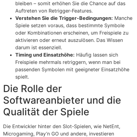
bleiben – somit erhöhen Sie die Chance auf das
Auftreten von Retrigger-Features.
Verstehen Sie die Trigger-Bedingungen:
Manche
Spiele setzen voraus, dass bestimmte Symbole
oder Kombinationen erscheinen, um Freispiele zu
aktivieren oder erneut auszulösen. Das Wissen
darum ist essenziell.
Timing und Einsatzhöhe:
Häufig lassen sich
Freispiele mehrmals retriggern, wenn man bei
passenden Symbolen mit geeigneter Einsatzhöhe
spielt.
Die Rolle der
Softwareanbieter und die
Qualität der Spiele
Die Entwickler hinter den Slot-Spielen, wie NetEnt,
Microgaming, Play’n GO und andere, investieren