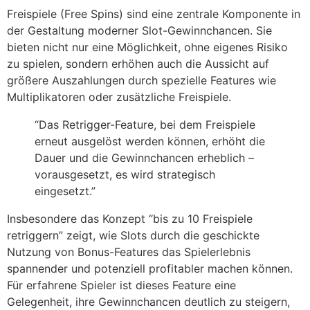
Freispiele (Free Spins) sind eine zentrale Komponente in
der Gestaltung moderner Slot-Gewinnchancen. Sie
bieten nicht nur eine Möglichkeit, ohne eigenes Risiko
zu spielen, sondern erhöhen auch die Aussicht auf
größere Auszahlungen durch spezielle Features wie
Multiplikatoren oder zusätzliche Freispiele.
“Das Retrigger-Feature, bei dem Freispiele
erneut ausgelöst werden können, erhöht die
Dauer und die Gewinnchancen erheblich –
vorausgesetzt, es wird strategisch
eingesetzt.”
Insbesondere das Konzept “bis zu 10 Freispiele
retriggern” zeigt, wie Slots durch die geschickte
Nutzung von Bonus-Features das Spielerlebnis
spannender und potenziell profitabler machen können.
Für erfahrene Spieler ist dieses Feature eine
Gelegenheit, ihre Gewinnchancen deutlich zu steigern,