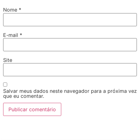
Nome
*
E-mail
*
Site
Salvar meus dados neste navegador para a próxima vez
que eu comentar.