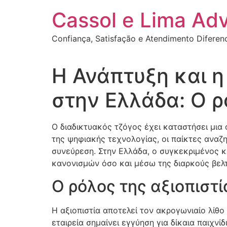
Ir
Cassol e Lima Ad
para
o
Confiança, Satisfação e Atendimento Diferen
conteúdo
Η Ανάπτυξη και η
στην Ελλάδα: Ο 
Ο διαδικτυακός τζόγος έχει καταστήσει μι
της ψηφιακής τεχνολογίας, οι παίκτες αναζ
συνεύρεση. Στην Ελλάδα, ο συγκεκριμένος κ
κανονισμών όσο και μέσω της διαρκούς βελ
Ο ρόλος της αξιοπιστί
Η αξιοπιστία αποτελεί τον ακρογωνιαίο λίθο
εταιρεία σημαίνει εγγύηση για δίκαια παιχν