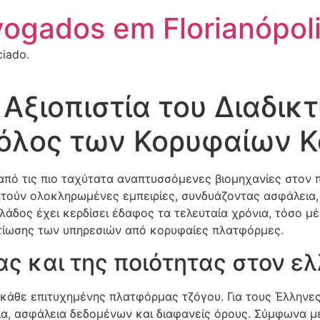
vogados em Florianópol
ciado.
 Αξιοπιστία του Διαδικ
ρόλος των Κορυφαίων Κ
α από τις πιο ταχύτατα αναπτυσσόμενες βιομηχανίες στο
ητούν ολοκληρωμένες εμπειρίες, συνδυάζοντας ασφάλεια, π
λάδος έχει κερδίσει έδαφος τα τελευταία χρόνια, τόσο 
τίωσης των υπηρεσιών από κορυφαίες πλατφόρμες.
ας και της ποιότητας στον ελ
 κάθε επιτυχημένης πλατφόρμας τζόγου. Για τους Έλληνες
ίδια, ασφάλεια δεδομένων και διαφανείς όρους. Σύμφωνα μ