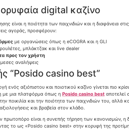
ορυφαία digital καζίνο
σης είναι η ποιότητα των παιχνιδιών και η διαφάνεια στ
σεις αγοράς, προσφέρουν:
όρμες
με οργανώσεις όπως η eCOGRA και η GLI
 ρουλέτες, μπλάκτζακ και live dealer
τα προς τον χρήστη
άμεσες αναλήψεις
ς “Posido casino best”
ή ενός αξιόπιστου και ποιοτικού καζίνο γίνεται πιο κρίσ
ση με μια πλατφόρμα όπως η
Posido casino best
αποτελεί 
την ποικιλία και την ποιότητα των παιχνιδιών του, αλλά κα
ξιολογήσεις και βραβεία στον κλάδο.
 πρωτοπόρο είναι η συνεπής τήρηση των κανονισμών, η δ
τας το ως «Posido casino best» στην κορυφή της προτίμ