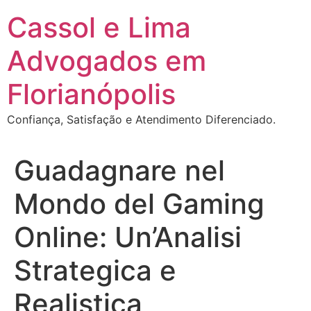
Ir
Cassol e Lima
para
o
Advogados em
conteúdo
Florianópolis
Confiança, Satisfação e Atendimento Diferenciado.
Guadagnare nel
Mondo del Gaming
Online: Un’Analisi
Strategica e
Realistica