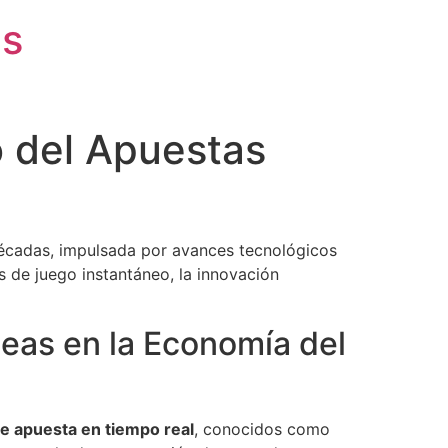
is
o del Apuestas
 décadas, impulsada por avances tecnológicos
s de juego instantáneo, la innovación
eas en la Economía del
e apuesta en tiempo real
, conocidos como