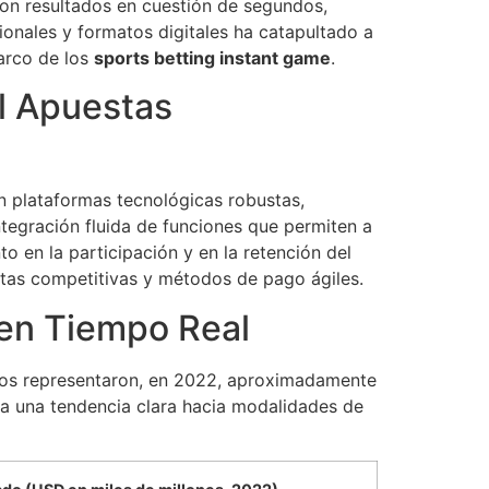
con resultados en cuestión de segundos,
ionales y formatos digitales ha catapultado a
arco de los
sports betting instant game
.
el Apuestas
n plataformas tecnológicas robustas,
tegración fluida de funciones que permiten a
o en la participación y en la retención del
cuotas competitivas y métodos de pago ágiles.
 en Tiempo Real
neos representaron, en 2022, aproximadamente
ja una tendencia clara hacia modalidades de