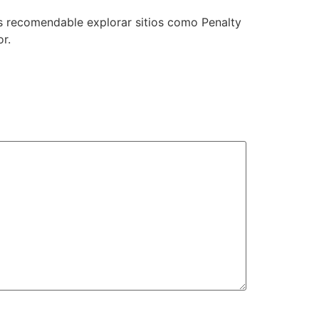
es recomendable explorar sitios como Penalty
r.