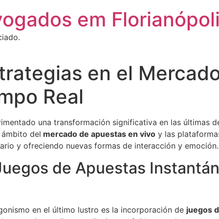
vogados em Florianópol
ciado.
trategias en el Mercad
empo Real
rimentado una transformación significativa en las últimas
 ámbito del
mercado de apuestas en vivo
y las plataforma
ario y ofreciendo nuevas formas de interacción y emoción.
 Juegos de Apuestas Instantán
nismo en el último lustro es la incorporación de
juegos d