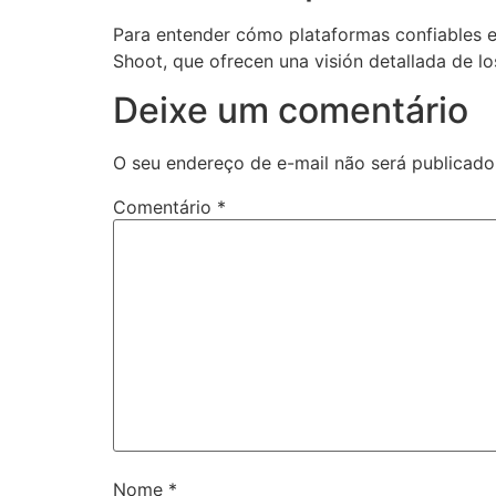
Para entender cómo plataformas confiables e
Shoot, que ofrecen una visión detallada de l
Deixe um comentário
O seu endereço de e-mail não será publicado
Comentário
*
Nome
*