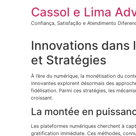
Ir
Cassol e Lima Ad
para
o
Confiança, Satisfação e Atendimento Diferen
conteúdo
Innovations dans 
et Stratégies
À l’ère du numérique, la monétisation du cont
innovantes explorent désormais des approches
fidélisation. Parmi ces stratégies, les mécani
croissant.
La montée en puissan
Les plateformes numériques cherchent à capter
gratification immédiate. Ces méthodes, connu