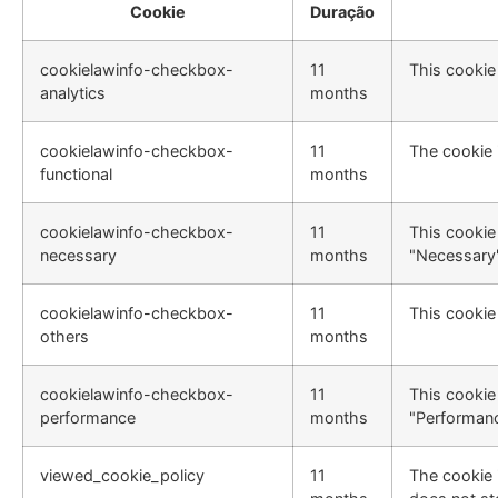
Cookie
Duração
cookielawinfo-checkbox-
11
This cookie
analytics
months
cookielawinfo-checkbox-
11
The cookie 
functional
months
cookielawinfo-checkbox-
11
This cookie
necessary
months
"Necessary"
cookielawinfo-checkbox-
11
This cookie
others
months
cookielawinfo-checkbox-
11
This cookie
performance
months
"Performanc
viewed_cookie_policy
11
The cookie 