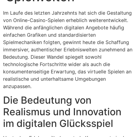
Im Laufe des letzten Jahrzehnts hat sich die Gestaltung
von Online-Casino-Spielen erheblich weiterentwickelt.
Während die anfänglichen digitalen Angebote häufig
einfachen Grafiken und standardisierten
Spielmechaniken folgten, gewinnt heute die Schaffung
immersiver, authentischer Erlebniswelten zunehmend an
Bedeutung. Dieser Wandel spiegelt sowohl
technologische Fortschritte wider als auch die
konsumentenseitige Erwartung, das virtuelle Spielen an
realistische und unterhaltsame Umgebungen
anzupassen.
Die Bedeutung von
Realismus und Innovation
im digitalen Glücksspiel