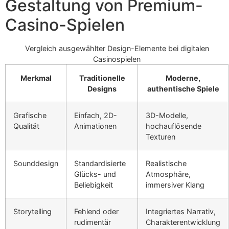
Gestaltung von Premium-
Casino-Spielen
Vergleich ausgewählter Design-Elemente bei digitalen
Casinospielen
Merkmal
Traditionelle
Moderne,
Designs
authentische Spiele
Grafische
Einfach, 2D-
3D-Modelle,
Qualität
Animationen
hochauflösende
Texturen
Sounddesign
Standardisierte
Realistische
Glücks- und
Atmosphäre,
Beliebigkeit
immersiver Klang
Storytelling
Fehlend oder
Integriertes Narrativ,
rudimentär
Charakterentwicklung