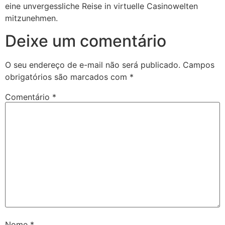
eine unvergessliche Reise in virtuelle Casinowelten
mitzunehmen.
Deixe um comentário
O seu endereço de e-mail não será publicado.
Campos
obrigatórios são marcados com
*
Comentário
*
Nome
*