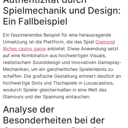
Spielmechanik und Design:
Ein Fallbeispiel
Ein faszinierendes Beispiel für eine herausragende
Umsetzung ist die Plattform, die das Spiel
Diamond
Riches casino game
anbietet. Diese Anwendung setzt
auf eine Kombination aus hochwertigen Visuals,
realistischem Sounddesign und innovativen Gameplay-
Mechaniken, um ein ganzheitliches Spielerlebnis zu
schaffen. Die grafische Gestaltung erinnert deutlich an
hochwertige Slots und Tischspiele in Luxuscasinos,
wodurch Spieler gleichermaßen in eine Welt des
Glamours und der Spannung eintauchen.
Analyse der
Besonderheiten bei der