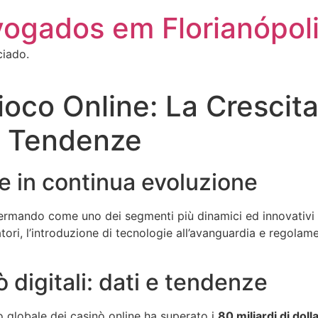
vogados em Florianópol
ciado.
ioco Online: La Crescita
ve Tendenze
re in continua evoluzione
fermando come uno dei segmenti più dinamici ed innovativi de
ori, l’introduzione di tecnologie all’avanguardia e regolam
 digitali: dati e tendenze
to globale dei casinò online ha superato i
80 miliardi di dolla