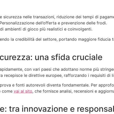
 sicurezza nelle transazioni, riduzione dei tempi di pagam
Personalizzazione dell’offerta e prevenzione delle frodi.
i ambienti di gioco più realistici e coinvolgenti.
ndo la credibilità del settore, portando maggiore fiducia tr
urezza: una sfida cruciale
apidamente, con vari paesi che adottano norme più stringen
va recepisce le direttive europee, rafforzando i requisiti di
i prova e fonti autorevoli diventa fondamentale. Per approfo
rse come
vai al sito
, che fornisce analisi, recensioni e aggiorna
ne: tra innovazione e responsab