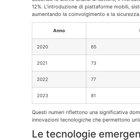
12%. L’introduzione di piattaforme mobili, sist
aumentando la coinvolgimento e la sicurezza
Anno
2020
65
2021
73
2022
77
2023
81
Questi numeri riflettono una significativa doma
innovazioni tecnologiche che permettono un’e
Le tecnologie emergent