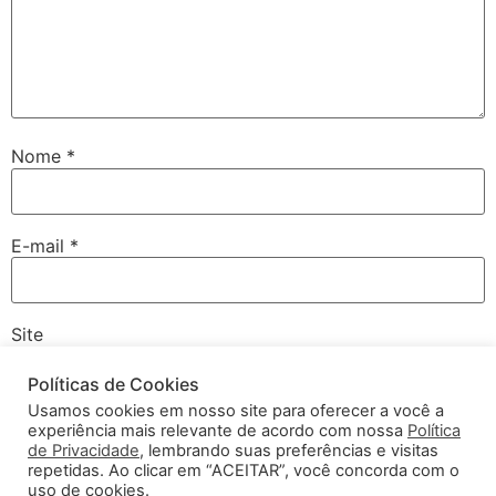
Nome
*
E-mail
*
Site
Políticas de Cookies
Usamos cookies em nosso site para oferecer a você a
experiência mais relevante de acordo com nossa
Política
Salvar meus dados neste navegador para a próxima vez
de Privacidade
, lembrando suas preferências e visitas
que eu comentar.
repetidas. Ao clicar em “ACEITAR”, você concorda com o
uso de cookies.