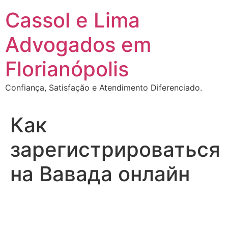
Ir
Cassol e Lima
para
o
Advogados em
conteúdo
Florianópolis
Confiança, Satisfação e Atendimento Diferenciado.
Как
зарегистрироваться
на Вавада онлайн