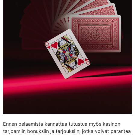
Ennen pelaamista kannattaa tutustua myös kasinon
tarjoamiin bonuksiin ja tarjouksiin, jotka voivat parantaa